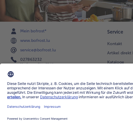
Mein bofrost*
Service
www.bofrost.lu
Kontakt
service@bofrost.lu
Artikel direkt
027863232
Kataloge
Mo-Fr. von 7 bis 20 Uhr
Newsletter
Bestellung & 
FAQ