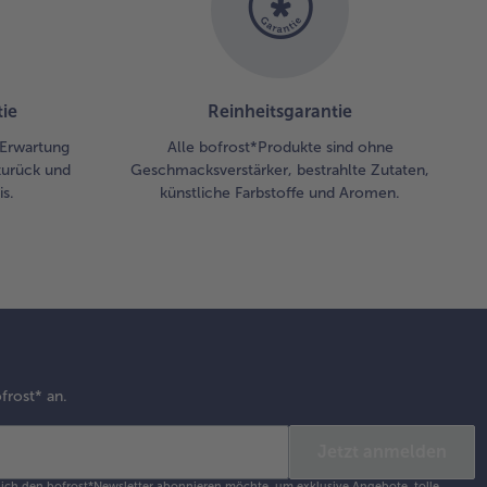
ie
Reinheitsgarantie
r Erwartung
Alle bofrost*Produkte sind ohne
zurück und
Geschmacksverstärker, bestrahlte Zutaten,
s.
künstliche Farbstoffe und Aromen.
frost* an.
Jetzt anmelden
s ich den bofrost*Newsletter abonnieren möchte, um exklusive Angebote, tolle