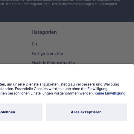
en. Ich bin mit den
allgemeinen Datenschutzbestimmungen
einverstanden.
Kategorien
Eis
Fertige Gerichte
Fisch & Meeresfrüchte
Gemüse
Kuchen & Torten