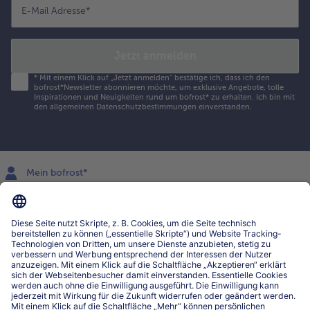
E-Mail Adresse
*
Jetzt anmelden
*
Mit einem Klick auf „Jetzt anmelden" bestätige ich, dass ich den
bofrost*Newsletter abonnieren möchte, um exklusive Angebote, tolle
Inspirationen und Neuigkeiten rund um bofrost* zu erhalten. Ich bin mit
den
allgemeinen Datenschutzbestimmungen
einverstanden.
Mein bofrost*
www.bofrost.lu
service@bofrost.lu
027863232
Mo-Fr. von 7 bis 20 Uhr
Service