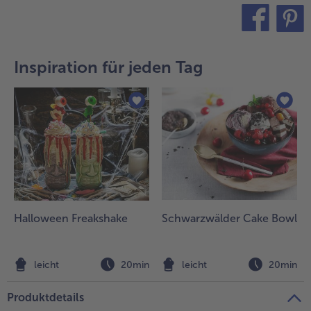
- 5 € beim Kauf von 7 Schlemmermenüs nach Wahl
teilen
pin it
Inspiration für jeden Tag
Halloween Freakshake
Schwarzwälder Cake Bowl
leicht
20min
leicht
20min
Produktdetails