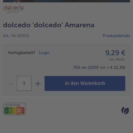
alle Wein & Spirituosen
alle BIO
Küchenutensilien
bofrost*free
alle Küchenutensilien
alle bofrost*free
Kuchen & Torten
High Protein
dolcedo 'dolcedo' Amarena
alle Kuchen & Torten
alle High Protein
bofrost*plus.
Art.-Nr.01552
Produktdetails
alle bofrost*plus.
Pflanzliche Alternativprodukte
alle Pflanzliche Alternativprodukte
9,29 €
Preisangabe
Heißluftfritteuse
Verfügbarkeit?
Login
inkl. MwSt.
alle Heißluftfritteuse
750 ml
(1000 ml = € 12,39)
in den Warenkorb