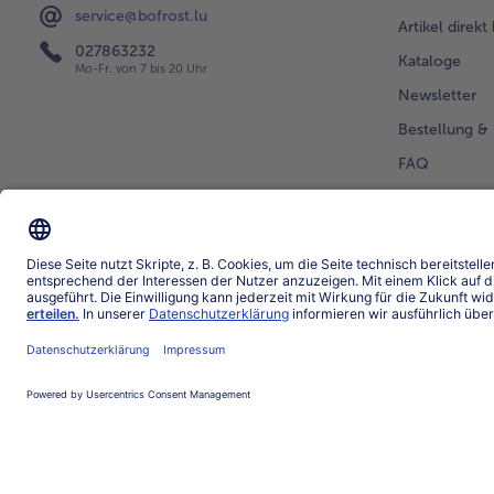
service@bofrost.lu
Artikel direkt
027863232
Kataloge
Mo-Fr. von 7 bis 20 Uhr
Newsletter
Bestellung & 
FAQ