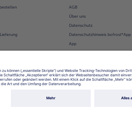
 bestellen
AGB
Über uns
Datenschutz
Lieferung
Datenschutzhinweis bofrost*App
App
Compliance
Barrierefreiheit