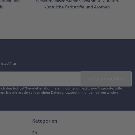
zurück und
Geschmacksverstärker, bestrahlte Zutaten,
s.
künstliche Farbstoffe und Aromen.
frost* an.
Jetzt anmelden
s ich den bofrost*Newsletter abonnieren möchte, um exklusive Angebote, tolle
en. Ich bin mit den
allgemeinen Datenschutzbestimmungen
einverstanden.
Kategorien
Eis