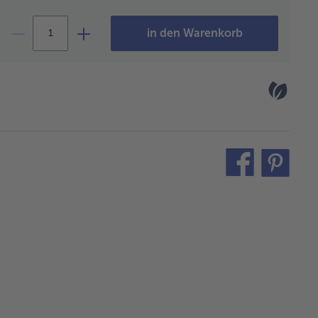
in den Warenkorb
teilen
pin
it