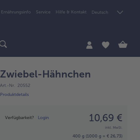
Ernährungsinfo
Service
Hilfe & Kontakt
Deutsch
Zwiebel-Hähnchen
Art.-Nr. 20552
Produktdetails
Preisangabe
10,69 €
Verfügbarkeit?
Login
inkl. MwSt.
400 g
(1000 g = € 26,73)