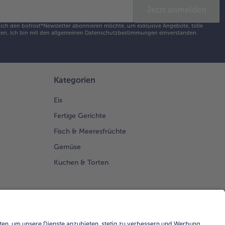
Jetzt anmelden
s ich den bofrost*Newsletter abonnieren möchte, um exklusive Angebote, tolle
en. Ich bin mit den
allgemeinen Datenschutzbestimmungen
einverstanden.
Kategorien
Eis
Fertige Gerichte
Fisch & Meeresfrüchte
Gemüse
Kuchen & Torten