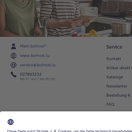
Mein bofrost*
Service
www.bofrost.lu
Kontakt
service@bofrost.lu
Artikel direkt
027863232
Kataloge
Mo-Fr. von 7 bis 20 Uhr
Newsletter
Bestellung & 
FAQ