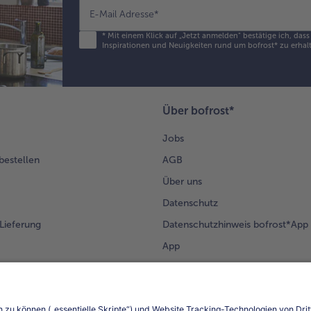
E-Mail Adresse
*
*
Mit einem Klick auf „Jetzt anmelden" bestätige ich, das
Inspirationen und Neuigkeiten rund um bofrost* zu erhalt
Über bofrost*
Jobs
 bestellen
AGB
Über uns
Datenschutz
Lieferung
Datenschutzhinweis bofrost*App
App
Compliance
Barrierefreiheit