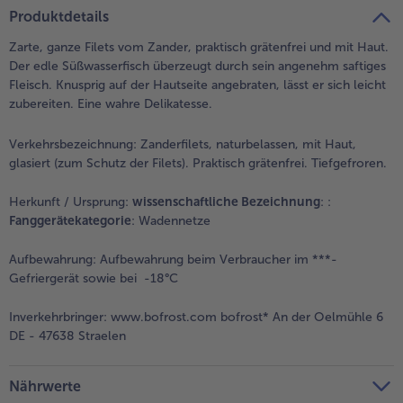
teilen
pin it
Produktdetails
- 5 € beim Kauf von 7 Schlemmermenüs nach Wahl
Zarte, ganze Filets vom Zander, praktisch grätenfrei und mit Haut.
Der edle Süßwasserfisch überzeugt durch sein angenehm saftiges
Fleisch. Knusprig auf der Hautseite angebraten, lässt er sich leicht
zubereiten. Eine wahre Delikatesse.
Verkehrsbezeichnung:
Zanderfilets, naturbelassen, mit Haut,
glasiert (zum Schutz der Filets). Praktisch grätenfrei. Tiefgefroren.
Herkunft / Ursprung:
wissenschaftliche Bezeichnung
:
:
Fanggerätekategorie
: Wadennetze
Aufbewahrung:
Aufbewahrung beim Verbraucher im ***-
Gefriergerät sowie bei -18°C
Inverkehrbringer:
www.bofrost.com bofrost* An der Oelmühle 6
DE - 47638 Straelen
Nährwerte