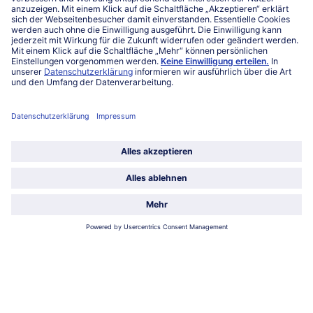
027863232
Mo-Fr. von 7 bis 20 Uhr
Service
Über bofrost*
Kategorien