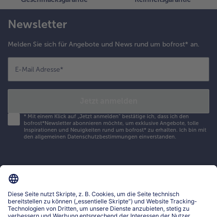
Newsletter
Melden Sie sich für Angebote und News rund um bofrost* an.
E-Mail Adresse
*
Jetzt anmelden
*
Mit einem Klick auf „Jetzt anmelden" bestätige ich, dass ich den
bofrost*Newsletter abonnieren möchte, um exklusive Angebote, tolle
Inspirationen und Neuigkeiten rund um bofrost* zu erhalten. Ich bin mit
den
allgemeinen Datenschutzbestimmungen
einverstanden.
Mein bofrost*
www.bofrost.lu
service@bofrost.lu