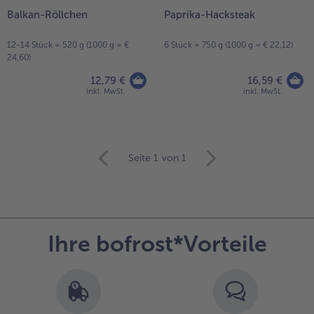
Balkan-Röllchen
Paprika-Hacksteak
12-14 Stück = 520 g (1000 g = €
6 Stück = 750 g (1000 g = € 22,12)
24,60)
12,79 €
16,59 €
inkl. MwSt.
inkl. MwSt.
weiter
Seite 1
von 1
mit
der
Artikel-
Übersicht.
Es
Ihre bofrost*Vorteile
befinden
sich
14
Artikel
in
der