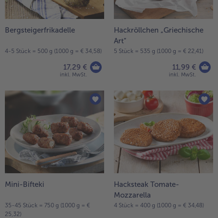
- 5 € beim Kauf von 7 Schlemmermenüs nach Wahl
Bergsteigerfrikadelle
Hackröllchen „Griechische
Art“
4-5 Stück = 500 g (1000 g = € 34,58)
5 Stück = 535 g (1000 g = € 22,41)
17,29 €
11,99 €
inkl. MwSt.
inkl. MwSt.
Mini-Bifteki
Hacksteak Tomate-
Mozzarella
35-45 Stück = 750 g (1000 g = €
4 Stück = 400 g (1000 g = € 34,48)
25,32)