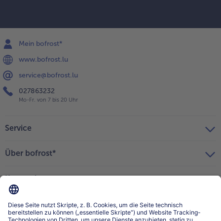
Mein bofrost*
www.bofrost.lu
service@bofrost.lu
027863232
Mo-Fr. von 7 bis 20 Uhr
Service
Über bofrost*
Kategorien