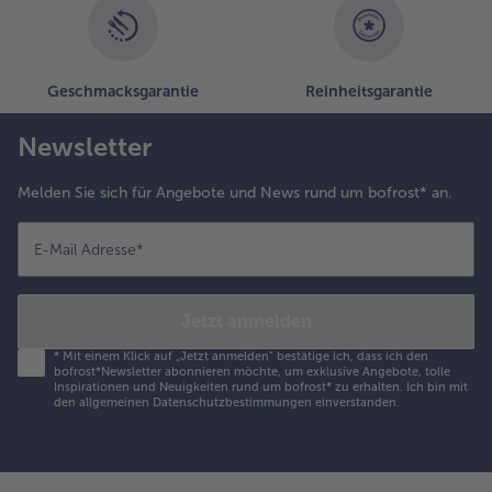
- 5 € beim Kauf von 7 Schlemmermenüs nach Wahl
Geschmacksgarantie
Reinheitsgarantie
Newsletter
Melden Sie sich für Angebote und News rund um bofrost* an.
E-Mail Adresse
*
Jetzt anmelden
*
Mit einem Klick auf „Jetzt anmelden" bestätige ich, dass ich den
bofrost*Newsletter abonnieren möchte, um exklusive Angebote, tolle
Inspirationen und Neuigkeiten rund um bofrost* zu erhalten. Ich bin mit
den
allgemeinen Datenschutzbestimmungen
einverstanden.