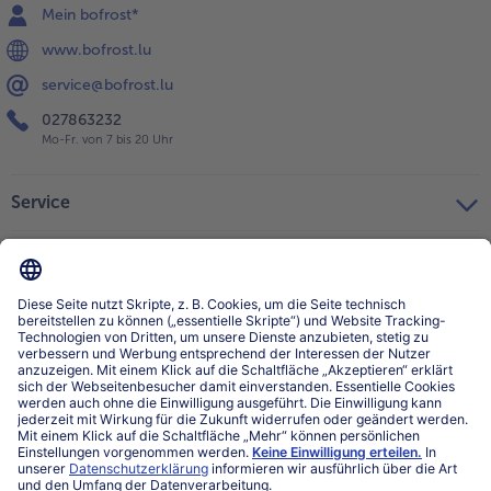
Mein bofrost*
www.bofrost.lu
service@bofrost.lu
027863232
Mo-Fr. von 7 bis 20 Uhr
Service
Über bofrost*
Kategorien