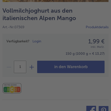
alle Wein & Spirituosen
alle BIO
Küchenutensilien
bofrost*free
Vollmilchjoghurt aus den
alle Küchenutensilien
alle bofrost*free
Kuchen & Torten
High Protein
italienischen Alpen Mango
alle Kuchen & Torten
alle High Protein
bofrost*plus.
Art.-Nr.07369
Produktdetails
alle bofrost*plus.
Pflanzliche Alternativprodukte
1,99 €
Preisangabe
alle Pflanzliche Alternativprodukte
Verfügbarkeit?
Login
Heißluftfritteuse
inkl. MwSt.
alle Heißluftfritteuse
150 g
(1000 g = € 13,27)
in den Warenkorb