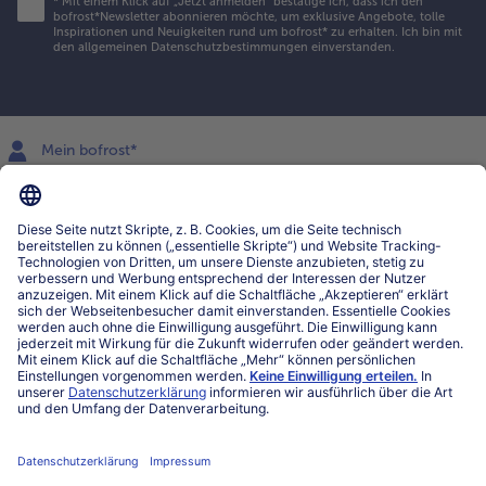
*
Mit einem Klick auf „Jetzt anmelden" bestätige ich, dass ich den
bofrost*Newsletter abonnieren möchte, um exklusive Angebote, tolle
Inspirationen und Neuigkeiten rund um bofrost* zu erhalten. Ich bin mit
den
allgemeinen Datenschutzbestimmungen
einverstanden.
Mein bofrost*
www.bofrost.lu
service@bofrost.lu
027863232
Mo-Fr. von 7 bis 20 Uhr
Service
Über bofrost*
Kategorien