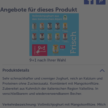
Angebote für dieses Produkt
teilen
pin it
- 5 € beim Kauf von 7 Schlemmermenüs nach Wahl
9+1 nach Ihrer Wahl
Produktdetails
Sehr schmackhafter und cremiger Joghurt, reich an Kalzium und
Proteinen ohne Zuckerzusatz. Kombiniert mit Mangokonfitüre.
Zubereitet aus Kuhmilch der italienischen Region Valtellina. In
verschließbarem und wiederverwendbarem Becher.
Verkehrsbezeichnung:
Vollmilchjoghurt mit Mangokonfitüre. Milch