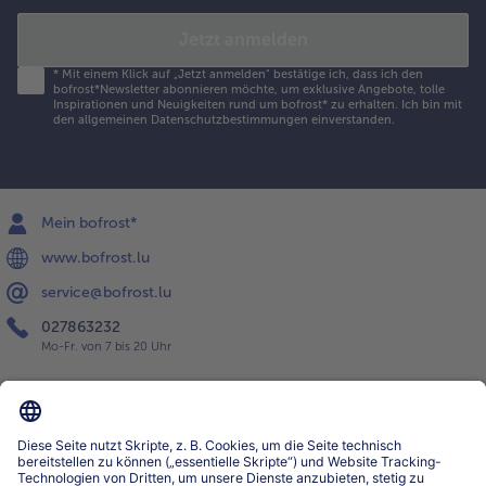
Jetzt anmelden
*
Mit einem Klick auf „Jetzt anmelden" bestätige ich, dass ich den
bofrost*Newsletter abonnieren möchte, um exklusive Angebote, tolle
Inspirationen und Neuigkeiten rund um bofrost* zu erhalten. Ich bin mit
den
allgemeinen Datenschutzbestimmungen
einverstanden.
Mein bofrost*
www.bofrost.lu
service@bofrost.lu
027863232
Mo-Fr. von 7 bis 20 Uhr
Service
Über bofrost*