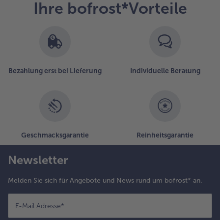
Ihre bofrost*Vorteile
befinden
sich
10
Artikel
in
der
Liste.
Bezahlung erst bei Lieferung
Individuelle Beratung
Geschmacksgarantie
Reinheitsgarantie
Newsletter
Melden Sie sich für Angebote und News rund um bofrost* an.
E-Mail Adresse
*