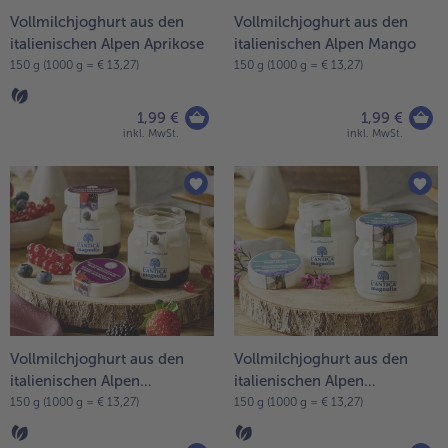
Vollmilchjoghurt aus den
Vollmilchjoghurt aus den
- 5 € beim Kauf von 7 Schlemmermenüs nach Wahl
italienischen Alpen Aprikose
italienischen Alpen Mango
150 g (1000 g = € 13,27)
150 g (1000 g = € 13,27)
1,99 €
1,99 €
inkl. MwSt.
inkl. MwSt.
Vollmilchjoghurt aus den
Vollmilchjoghurt aus den
italienischen Alpen
italienischen Alpen
Waldfrüchte
Naturyoghurt
150 g (1000 g = € 13,27)
150 g (1000 g = € 13,27)