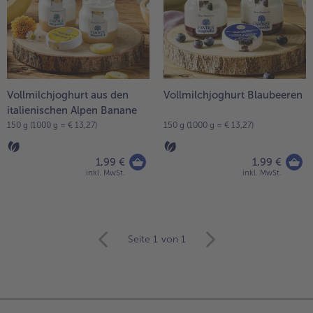
Vollmilchjoghurt aus den
Vollmilchjoghurt Blaubeeren
italienischen Alpen Banane
150 g (1000 g = € 13,27)
150 g (1000 g = € 13,27)
1,99 €
1,99 €
inkl. MwSt.
inkl. MwSt.
weiter
Seite 1
von 1
mit
der
Artikel-
Übersicht.
Es