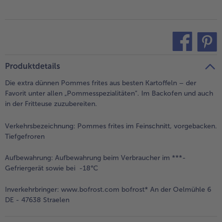
- 5 € beim Kauf von 7 Schlemmermenüs nach Wahl
teilen
pin it
Produktdetails
Die extra dünnen Pommes frites aus besten Kartoffeln – der
Favorit unter allen „Pommesspezialitäten“. Im Backofen und auch
in der Fritteuse zuzubereiten.
Verkehrsbezeichnung:
Pommes frites im Feinschnitt, vorgebacken.
Tiefgefroren
Aufbewahrung:
Aufbewahrung beim Verbraucher im ***-
Gefriergerät sowie bei -18°C
Inverkehrbringer:
www.bofrost.com bofrost* An der Oelmühle 6
DE - 47638 Straelen