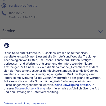
service@bofrost.lu
027863232
Mo-Fr. von 7 bis 20 Uhr
Service
Über bofrost*
Kategorien