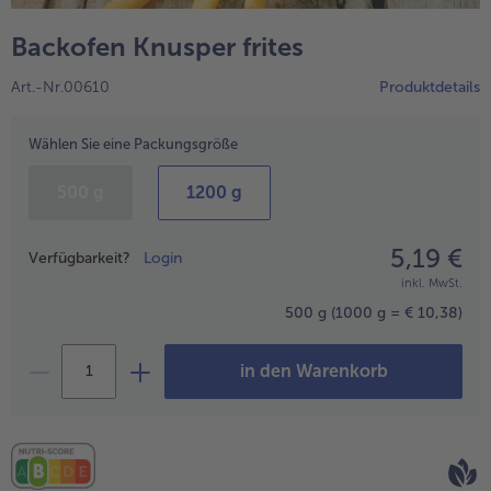
alle Wein & Spirituosen
alle BIO
Küchenutensilien
bofrost*free
Backofen Knusper frites
alle Küchenutensilien
alle bofrost*free
Kuchen & Torten
High Protein
Art.-Nr.00610
Produktdetails
alle Kuchen & Torten
alle High Protein
bofrost*plus.
alle bofrost*plus.
Wählen Sie eine Packungsgröße
Pflanzliche Alternativprodukte
alle Pflanzliche Alternativprodukte
Heißluftfritteuse
500 g
1200 g
alle Heißluftfritteuse
5,19 €
Preisangabe
Verfügbarkeit?
Login
inkl. MwSt.
500 g
(1000 g = € 10,38)
in den Warenkorb