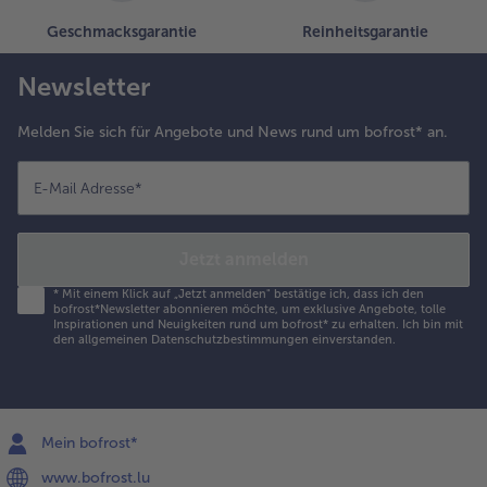
Geschmacksgarantie
Reinheitsgarantie
Newsletter
Melden Sie sich für Angebote und News rund um bofrost* an.
E-Mail Adresse
*
Jetzt anmelden
*
Mit einem Klick auf „Jetzt anmelden" bestätige ich, dass ich den
bofrost*Newsletter abonnieren möchte, um exklusive Angebote, tolle
Inspirationen und Neuigkeiten rund um bofrost* zu erhalten. Ich bin mit
den
allgemeinen Datenschutzbestimmungen
einverstanden.
Mein bofrost*
www.bofrost.lu