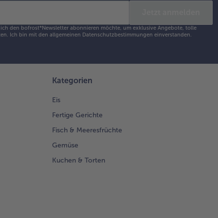
Jetzt anmelden
s ich den bofrost*Newsletter abonnieren möchte, um exklusive Angebote, tolle
en. Ich bin mit den
allgemeinen Datenschutzbestimmungen
einverstanden.
Kategorien
Eis
Fertige Gerichte
Fisch & Meeresfrüchte
Gemüse
Kuchen & Torten