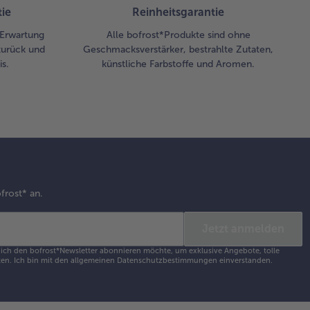
ie
Reinheitsgarantie
r Erwartung
Alle bofrost*Produkte sind ohne
zurück und
Geschmacksverstärker, bestrahlte Zutaten,
s.
künstliche Farbstoffe und Aromen.
frost* an.
Jetzt anmelden
s ich den bofrost*Newsletter abonnieren möchte, um exklusive Angebote, tolle
en. Ich bin mit den
allgemeinen Datenschutzbestimmungen
einverstanden.