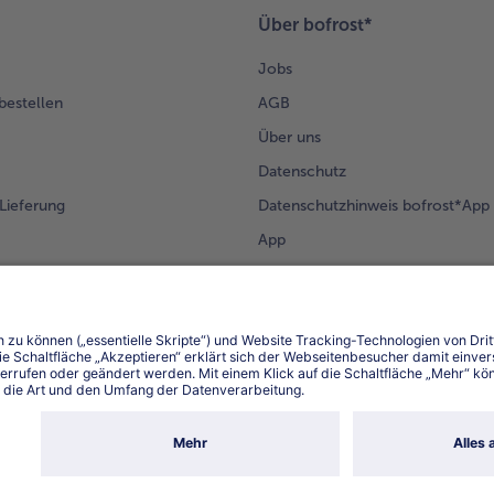
Über bofrost*
Jobs
 bestellen
AGB
Über uns
Datenschutz
Lieferung
Datenschutzhinweis bofrost*App
App
Compliance
Barrierefreiheit