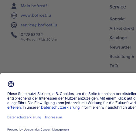
Mein bofrost*
Service
www.bofrost.lu
Kontakt
service@bofrost.lu
Artikel direkt
027863232
Kataloge
Mo-Fr. von 7 bis 20 Uhr
Newsletter
Bestellung & 
FAQ