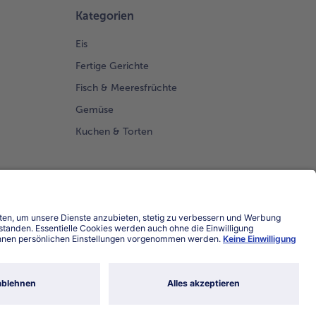
Kategorien
Eis
Fertige Gerichte
Fisch & Meeresfrüchte
Gemüse
Kuchen & Torten
Land / Sprache wählen