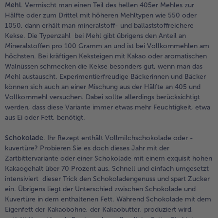
Mehl
. Vermischt man einen Teil des hellen 405er Mehles zur
Hälfte oder zum Drittel mit höheren Mehltypen wie 550 oder
- 5 € à l’achat de 7 menus au choix
1050, dann erhält man mineralstoff- und ballaststoffreichere
Kekse. Die Typenzahl bei Mehl gibt übrigens den Anteil an
Mineralstoffen pro 100 Gramm an und ist bei Vollkornmehlen am
höchsten. Bei kräftigen Keksteigen mit Kakao oder aromatischen
Walnüssen schmecken die Kekse besonders gut, wenn man das
Mehl austauscht. Experimentierfreudige Bäckerinnen und Bäcker
können sich auch an einer Mischung aus der Hälfte an 405 und
Vollkornmehl versuchen. Dabei sollte allerdings berücksichtigt
werden, dass diese Variante immer etwas mehr Feuchtigkeit, etwa
aus Ei oder Fett, benötigt.
Schokolade
. Ihr Rezept enthält Vollmilchschokolade oder -
kuvertüre? Probieren Sie es doch dieses Jahr mit der
Zartbittervariante oder einer Schokolade mit einem exquisit hohen
Kakaogehalt über 70 Prozent aus. Schnell und einfach umgesetzt
intensiviert dieser Trick den Schokoladengenuss und spart Zucker
ein. Übrigens liegt der Unterschied zwischen Schokolade und
Kuvertüre in dem enthaltenen Fett. Während Schokolade mit dem
Eigenfett der Kakaobohne, der Kakaobutter, produziert wird,