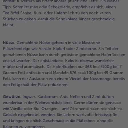
enthält Kuvertüre als Ersatz andere pflanzliche Fette. Ein kleiner
Tipp: Schmilzt man edle Schokolade, empfiehlt es sich, einen
Teelöffel Sahne, Kuh- oder Hafermilch zu den noch kalten
Stücken zu geben, damit die Schokolade länger geschmeidig
bleibt.
Nüsse
. Gemahlene Nüsse gehören in viele klassische
Plätzchenteige wie Vanille-Kipferl oder Zimtsterne. Ein Teil der
gemahlenen Nüsse kann durch geröstete gemahlene Haferflocken
ersetzt werden. Der entstandene Keks ist ebenso wunderbar
mürbe und aromatisch. Da Haferflocken nur 368 kcal/100g bei 7
Gramm Fett enthalten und Mandeln 576 kcal/100g bei 49 Gramm
Fett, kann der Austausch von einem Viertel der Nussmenge bereits
den Fettgehalt der Plätz reduzieren.
Gewürze
. Ingwer, Kardamom, Anis, Nelken und Zimt duften
wunderbar in der Weihnachtsbäckerei. Gerne dürfen sie genauso
wie Vanille oder Bio-Orangen- und Zitronenschalen reichlich ins
Gebäck eingeknetet werden. Sie liefern wertvolle Inhaltsstoffe
und bringen reichlich Geschmack in die Plätzchen, ohne die
Kalorien zu vermehren.