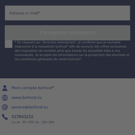
Adresse e-mail
*
S'enregistrer maintenant
*
En cliquant sur "Sinscrire maintenant", je confirme que je souhaite
mabonner à la newsletter bofrost* afin de recevoir des offres exclusives,
des inspiration de recettes ainsi que toutes les actualités liées à nos
nouveautés. Je accepte les
informations sur la protection des données et
les conditions générales de vente bofrost*
.
Mon compte bofrost*
www.bofrost.lu
service@bofrost.lu
027863232
Lu-ve : 8h-20h Sa : 10h-16h