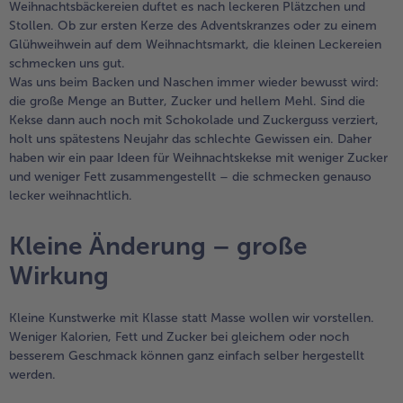
Weihnachtsbäckereien duftet es nach leckeren Plätzchen und
TousVins & Alcools
TousBIO
Ustensiles de cuisine
bofrost*free
Stollen. Ob zur ersten Kerze des Adventskranzes oder zu einem
Glühweihwein auf dem Weihnachtsmarkt, die kleinen Leckereien
TousUstensiles de cuisine
Tousbofrost*free
Gâteaux & Tartes
High Protein
schmecken uns gut.
Was uns beim Backen und Naschen immer wieder bewusst wird:
TousGâteaux & Tartes
TousHigh Protein
bofrost*plus.
die große Menge an Butter, Zucker und hellem Mehl. Sind die
Tousbofrost*plus.
Kekse dann auch noch mit Schokolade und Zuckerguss verziert,
Alternatives végétale
holt uns spätestens Neujahr das schlechte Gewissen ein. Daher
TousAlternatives végétale
Friteuse à air chaud
haben wir ein paar Ideen für Weihnachtskekse mit weniger Zucker
und weniger Fett zusammengestellt – die schmecken genauso
TousFriteuse à air chaud
lecker weihnachtlich.
Kleine Änderung – große
Wirkung
Kleine Kunstwerke mit Klasse statt Masse wollen wir vorstellen.
Weniger Kalorien, Fett und Zucker bei gleichem oder noch
besserem Geschmack können ganz einfach selber hergestellt
werden.