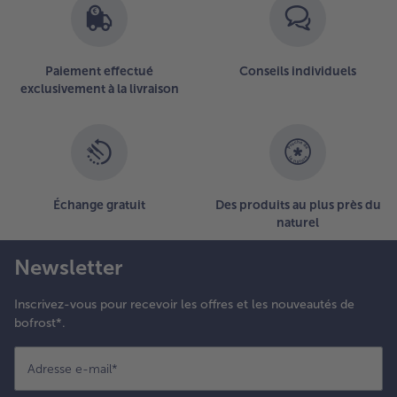
1
articles
- 5 € à l’achat de 7 menus au choix
sur
la
Paiement effectué
Conseils individuels
liste.
exclusivement à la livraison
Échange gratuit
Des produits au plus près du
naturel
Newsletter
Inscrivez-vous pour recevoir les offres et les nouveautés de
bofrost*.
Adresse e-mail
*