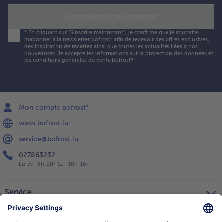
S'enregistrer maintenant
*
En cliquant sur "Sinscrire maintenant", je confirme que je souhaite
mabonner à la newsletter bofrost* afin de recevoir des offres exclusives,
des inspiration de recettes ainsi que toutes les actualités liées à nos
nouveautés. Je accepte les
informations sur la protection des données et
les conditions générales de vente bofrost*
.
Mon compte bofrost*
www.bofrost.lu
service@bofrost.lu
027863232
Lu-ve : 8h-20h Sa : 10h-16h
Service
Qui sommes-nous?