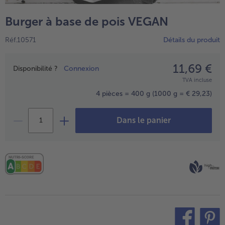
TousVins & Alcools
TousBIO
Ustensiles de cuisine
bofrost*free
Burger à base de pois VEGAN
TousUstensiles de cuisine
Tousbofrost*free
Gâteaux & Tartes
High Protein
Réf.10571
Détails du produit
TousGâteaux & Tartes
TousHigh Protein
bofrost*plus.
Tousbofrost*plus.
11,69 €
Prix
Alternatives végétale
Disponibilité ?
Connexion
TVA incluse
TousAlternatives végétale
Friteuse à air chaud
4 pièces = 400 g
(1000 g = € 29,23)
TousFriteuse à air chaud
Dans le panier