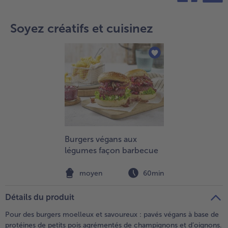
teilen
pin it
- 5 € à l’achat de 7 menus au choix
Soyez créatifs et cuisinez
Burgers végans aux
légumes façon barbecue
moyen
60min
Détails du produit
Pour des burgers moelleux et savoureux : pavés végans à base de
protéines de petits pois agrémentés de champignons et d’oignons.