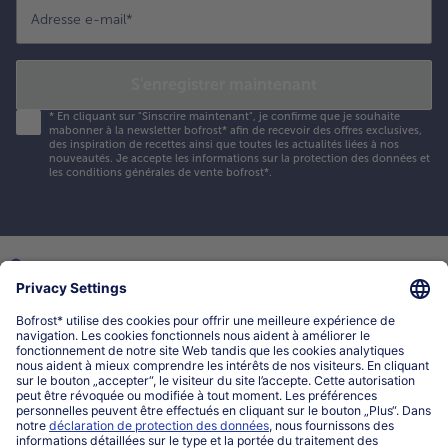
Adresse e-mail
*
S'enregistrer maintenant
*
En cliquant sur "Sinscrire maintenant", je confirme que je souhaite
mabonner à la newsletter bofrost* afin de recevoir des offres exclusives,
des inspiration de recettes ainsi que toutes les actualités liées à nos
nouveautés. Je accepte les
informations sur la protection des données et
les conditions générales de vente bofrost*
.
Mon compte bofrost*
www.bofrost.lu
service@bofrost.lu
027863232
Lu-ve : 8h-20h Sa : 10h-16h
Service