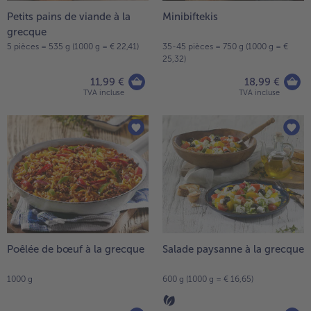
Petits pains de viande à la
Minibiftekis
- 5 € à l’achat de 7 menus au choix
grecque
5 pièces = 535 g (1000 g = € 22,41)
35-45 pièces = 750 g (1000 g = €
25,32)
11,99 €
18,99 €
TVA incluse
TVA incluse
Poêlée de bœuf à la grecque
Salade paysanne à la grecque
1000 g
600 g (1000 g = € 16,65)