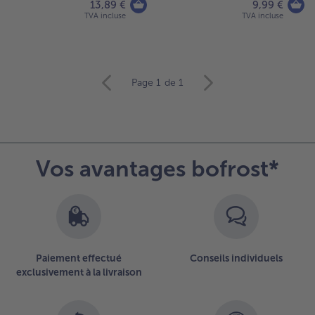
13,89 €
9,99 €
TVA incluse
TVA incluse
Continuer
Page 1
de 1
avec
la
vue
d’ensemble
des
Vos avantages bofrost*
articles.
Vous
avez
6
articles
sur
la
Paiement effectué
Conseils individuels
liste.
exclusivement à la livraison