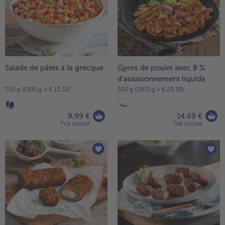
la
TousVins & Alcools
TousBIO
liste.
Ustensiles de cuisine
bofrost*free
TousUstensiles de cuisine
Tousbofrost*free
Gâteaux & Tartes
High Protein
TousGâteaux & Tartes
TousHigh Protein
bofrost*plus.
Tousbofrost*plus.
Salade de pâtes à la grecque
Gyros de poulet avec 8 %
Alternatives végétale
d'assaisonnement liquide
TousAlternatives végétale
Friteuse à air chaud
750 g (1000 g = € 13,32)
500 g (1000 g = € 29,38)
TousFriteuse à air chaud
9,99 €
14,69 €
TVA incluse
TVA incluse