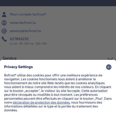
Mon compte bofrost*
www.bofrost.lu
service@bofrost.lu
027863232
Lu-ve : 8h-20h Sa : 10h-16h
Service
Qui sommes-nous?
Catégories