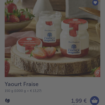
sur
la
liste.
Yaourt Fraise
150 g (1000 g = € 13,27)
1,99 €