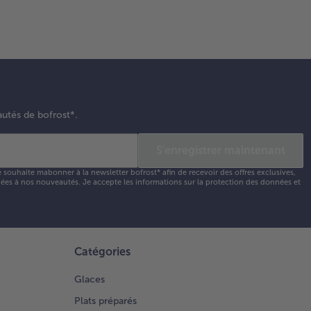
autés de bofrost*.
S'enregistrer maintenant
e souhaite mabonner à la newsletter bofrost* afin de recevoir des offres exclusives,
 liées à nos nouveautés. Je accepte les
informations sur la protection des données et
Catégories
Glaces
Plats préparés