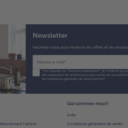
Newsletter
Inscrivez-vous pour recevoir les offres et les nouve
Adresse e-mail
*
*
En cliquant sur "Sinscrire maintenant", je confirme que j
des inspiration de recettes ainsi que toutes les actualités
les conditions générales de vente bofrost*
.
Qui sommes-nous?
Jobs
rectement l’article
Conditions générales de vente