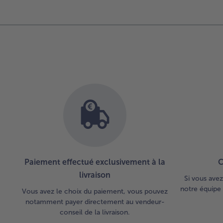
d’ensemble
des
articles.
Vous
avez
10
articles
sur
la
liste.
Paiement effectué exclusivement à la
C
livraison
Si vous avez
notre équipe 
Vous avez le choix du paiement, vous pouvez
notamment payer directement au vendeur-
conseil de la livraison.