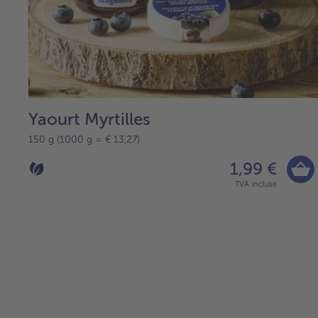
Yaourt Myrtilles
150 g (1000 g = € 13,27)
1,99 €
TVA incluse
Continuer
avec
la
vue