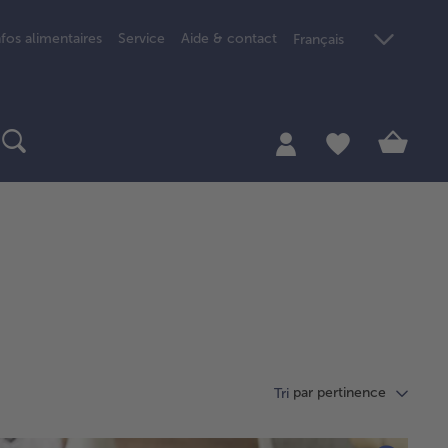
nfos alimentaires
Service
Aide & contact
Français
par pertinence
Tri