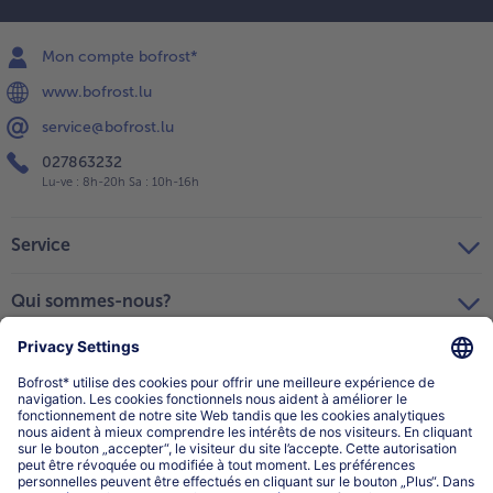
Mon compte bofrost*
www.bofrost.lu
service@bofrost.lu
027863232
Lu-ve : 8h-20h Sa : 10h-16h
Service
Qui sommes-nous?
Catégories