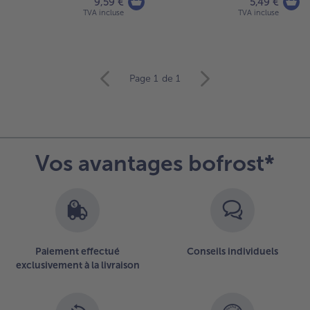
9,59 €
5,49 €
TVA incluse
TVA incluse
Continuer
Page 1
de 1
avec
la
vue
d’ensemble
des
Vos avantages bofrost*
articles.
Vous
avez
33
articles
sur
la
Paiement effectué
Conseils individuels
liste.
exclusivement à la livraison