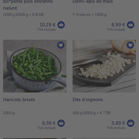
bo*petits pois extrafins
Demi-épis de maïs
nature
- 5 € à l’achat de 7 menus au choix
1200 g (1000 g = € 8,58)
7-9 pièces = 1000 g
10,29 €
8,99 €
TVA incluse
TVA incluse
Haricots brisés
Dès d'oignons
1000 g
500 g (1000 g = € 7,78)
6,59 €
3,89 €
TVA incluse
TVA incluse