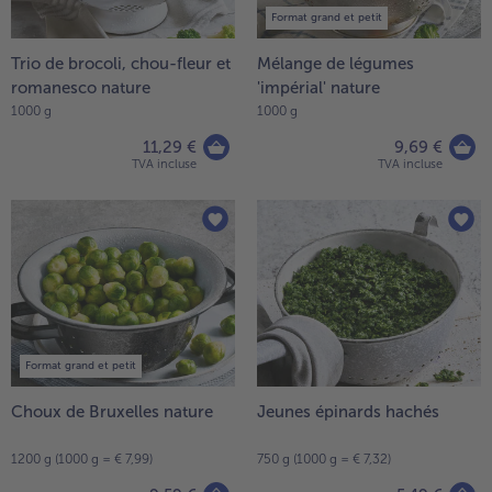
Format grand et petit
Trio de brocoli, chou-fleur et
Mélange de légumes
romanesco nature
'impérial' nature
1000 g
1000 g
11,29 €
9,69 €
TVA incluse
TVA incluse
Format grand et petit
Choux de Bruxelles nature
Jeunes épinards hachés
1200 g (1000 g = € 7,99)
750 g (1000 g = € 7,32)