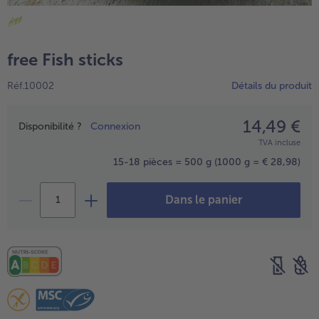
TousVins & Alcools
TousBIO
Ustensiles de cuisine
bofrost*free
TousUstensiles de cuisine
Tousbofrost*free
Gâteaux & Tartes
High Protein
free Fish sticks
TousGâteaux & Tartes
TousHigh Protein
bofrost*plus.
Réf.10002
Détails du produit
Tousbofrost*plus.
Alternatives végétale
TousAlternatives végétale
14,49 €
Prix
Friteuse à air chaud
Disponibilité ?
Connexion
TVA incluse
TousFriteuse à air chaud
15-18 pièces = 500 g
(1000 g = € 28,98)
Dans le panier