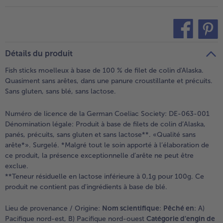
- 5 € à l’achat de 7 menus au choix
teilen
pin it
Détails du produit
Fish sticks moelleux à base de 100 % de filet de colin d'Alaska.
Quasiment sans arêtes, dans une panure croustillante et précuits.
Sans gluten, sans blé, sans lactose.
Numéro de licence de la German Coeliac Society: DE-063-001
Dénomination légale:
Produit à base de filets de colin d’Alaska,
panés, précuits, sans gluten et sans lactose**. «Qualité sans
arête*». Surgelé. *Malgré tout le soin apporté à l’élaboration de
ce produit, la présence exceptionnelle d’arête ne peut être
exclue.
**Teneur résiduelle en lactose inférieure à 0,1g pour 100g. Ce
produit ne contient pas d'ingrédients à base de blé.
Lieu de provenance / Origine:
Nom scientifique
:
Pêché en
: A)
Pacifique nord-est, B) Pacifique nord-ouest
Catégorie d'engin de