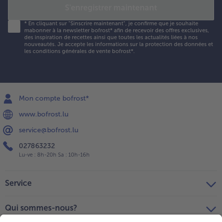
S'enregistrer maintenant
*
En cliquant sur "Sinscrire maintenant", je confirme que je souhaite
mabonner à la newsletter bofrost* afin de recevoir des offres exclusives,
des inspiration de recettes ainsi que toutes les actualités liées à nos
nouveautés. Je accepte les
informations sur la protection des données et
les conditions générales de vente bofrost*
.
Mon compte bofrost*
www.bofrost.lu
service@bofrost.lu
027863232
Lu-ve : 8h-20h Sa : 10h-16h
Service
Qui sommes-nous?