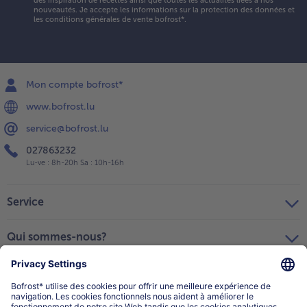
des inspiration de recettes ainsi que toutes les actualités liées à nos
nouveautés. Je accepte les
informations sur la protection des données et
les conditions générales de vente bofrost*
.
Mon compte bofrost*
www.bofrost.lu
service@bofrost.lu
027863232
Lu-ve : 8h-20h Sa : 10h-16h
Service
Qui sommes-nous?
Catégories