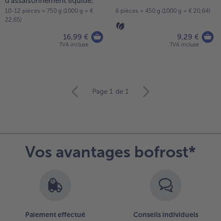
d'assaisonnement liquide,
10-12 pièces = 750 g (1000 g = €
6 pièces = 450 g (1000 g = € 20,64)
- 5 € à l’achat de 7 menus au choix
22,65)
16,99 €
9,29 €
TVA incluse
TVA incluse
Continuer
Page 1
de 1
avec
la
vue
d’ensemble
des
Vos avantages bofrost*
articles.
Vous
avez
4
articles
sur
la
Paiement effectué
Conseils individuels
liste.