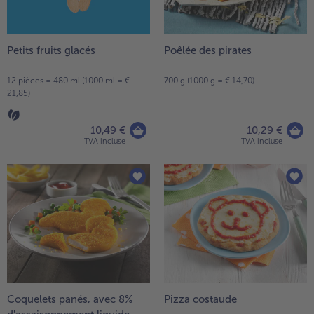
la
TousVins & Alcools
TousBIO
liste.
Ustensiles de cuisine
bofrost*free
TousUstensiles de cuisine
Tousbofrost*free
Gâteaux & Tartes
High Protein
Petits fruits glacés
Poêlée des pirates
TousGâteaux & Tartes
TousHigh Protein
bofrost*plus.
12 pièces = 480 ml (1000 ml = €
700 g (1000 g = € 14,70)
Tousbofrost*plus.
21,85)
Alternatives végétale
TousAlternatives végétale
Friteuse à air chaud
10,49 €
10,29 €
TousFriteuse à air chaud
TVA incluse
TVA incluse
Coquelets panés, avec 8%
Pizza costaude