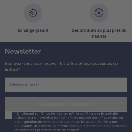
- 5 € à l’achat de 7 menus au choix
Échange gratuit
Des produits au plus près du
naturel
Newsletter
Inscrivez-vous pour recevoir les offres et les nouveautés de
bofrost*.
Adresse e-mail
*
S'enregistrer maintenant
*
En cliquant sur "Sinscrire maintenant", je confirme que je souhaite
mabonner à la newsletter bofrost* afin de recevoir des offres exclusives,
des inspiration de recettes ainsi que toutes les actualités liées à nos
nouveautés. Je accepte les
informations sur la protection des données et
les conditions générales de vente bofrost*
.