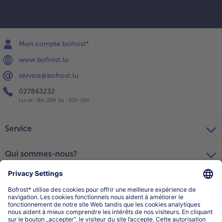
Mon compte bofrost*
www.bofrost.lu
service@bofrost.lu
027863232
Lu-ve : 8h-20h Sa : 10h-16h
Service
Qui sommes-nous?
Catégories