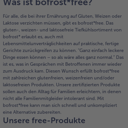
Was ist bofrost*free?
alle Wein & Spirituosen
alle BIO
Küchenutensilien
bofrost*free
alle Küchenutensilien
alle bofrost*free
Für alle, die bei ihrer Ernährung auf Gluten, Weizen oder
Kuchen & Torten
High Protein
Laktose verzichten müssen, gibt es bofrost*free. Das
alle Kuchen & Torten
alle High Protein
bofrost*plus.
gluten-, weizen- und laktosefreie Tiefkühlsortiment von
bofrost* erlaubt es, auch mit
alle bofrost*plus.
Pflanzliche Alternativprodukte
Lebensmittelunverträglichkeiten auf praktische, fertige
alle Pflanzliche Alternativprodukte
Heißluftfritteuse
Gerichte zurückgreifen zu können. "Ganz einfach leckere
Dinge essen können – so als wäre alles ganz normal.“ Das
alle Heißluftfritteuse
ist es, was in Gesprächen mit Betroffenen immer wieder
zum Ausdruck kam. Diesen Wunsch erfüllt bofrost*free
mit zahlreichen glutenfreien, weizenfreien und/oder
laktosefreien Produkten. Unsere zertifizierten Produkte
sollen auch den Alltag für Familien erleichtern, in denen
nicht alle Familienmitgleider intolerant sind. Mit
bofrost*free kann man sich schnell und unkompliziert
eine Alternative zubereiten.
Unsere free-Produkte