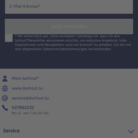
E-Mail Adresse
*
Jetzt anmelden
*
Mit einem Klick auf „Jetzt anmelden" bestätige ich, dass ich den
bofrost*Newsletter abonnieren möchte, um exklusive Angebote, tolle
Inspirationen und Neuigkeiten rund um bofrost* zu erhalten. Ich bin mit
den
allgemeinen Datenschutzbestimmungen
einverstanden.
Mein bofrost*
www.bofrost.lu
service@bofrost.lu
027863232
Mo-Fr. von 7 bis 20 Uhr
Service