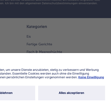
en. Ich bin mit den
allgemeinen Datenschutzbestimmungen
einverstanden.
Kategorien
Eis
Fertige Gerichte
Fisch & Meeresfrüchte
Gemüse
Kuchen & Torten