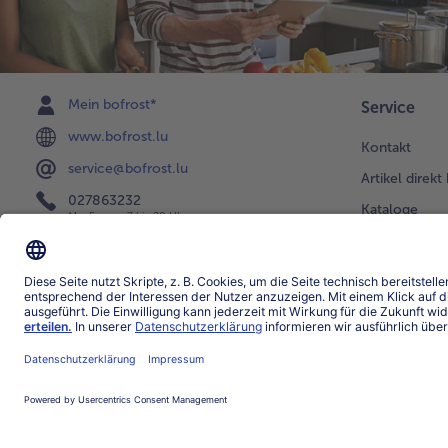
Mein bofrost*
Service
www.bofrost.lu
Kontakt
service@bofrost.lu
Artikel direkt
027863232
Kataloge
Mo-Fr. von 7 bis 20 Uhr
Newsletter
Bestellung & 
FAQ