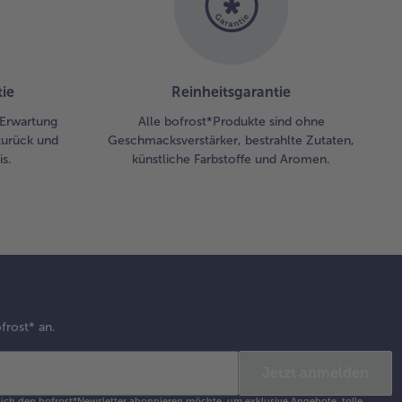
ie
Reinheitsgarantie
r Erwartung
Alle bofrost*Produkte sind ohne
zurück und
Geschmacksverstärker, bestrahlte Zutaten,
s.
künstliche Farbstoffe und Aromen.
frost* an.
Jetzt anmelden
s ich den bofrost*Newsletter abonnieren möchte, um exklusive Angebote, tolle