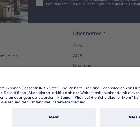
Inspirationen und Neuigkeiten rund um bofrost* zu erhalt
Über bofrost*
Jobs
 bestellen
AGB
Über uns
Datenschutz
Lieferung
Datenschutzhinweis bofrost*App
App
Compliance
Barrierefreiheit