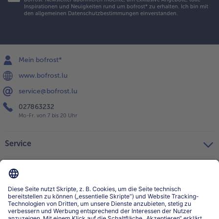
Inspirationen und Neuigkeiten rund um bofrost* zu erhalten. Ich bin mit
den
allgemeinen Datenschutzbestimmungen
einverstanden.
Mein bofrost*
www.bofrost.lu
service@bofrost.lu
027863232
Mo-Fr. von 7 bis 20 Uhr
Service
Über bofrost*
Kategorien