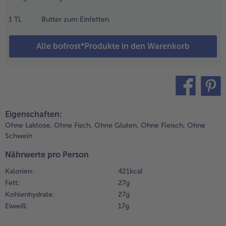
orheizen.
1
TL
Butter zum Einfetten
ine Tarte-
der
uicheform
Alle bofrost*Produkte in den Warenkorb
Ø 26 cm)
etten. Den
eig in die
orm
eben,
teilen
pin it
abei einen
Eigenschaften:
and (3 cm)
Ohne Laktose,
Ohne Fisch,
Ohne Gluten,
Ohne Fleisch,
Ohne
ochziehen.
Schwein
.
Nährwerte pro Person
elag:
alzcracker in
Kalorien:
421 kcal
en Mixtopf
Fett:
27 g
eben, 8
Kohlenhydrate:
27 g
ek./Stufe 5
Eiweiß:
17 g
erkleinern und
uf dem