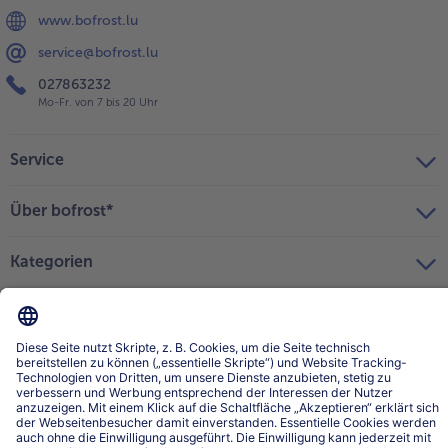
www.bofrost.lu
service@bofrost.lu
027863232
Mo-Fr. von 7 bis 20 Uhr
Service
Über bofrost*
Kategorien