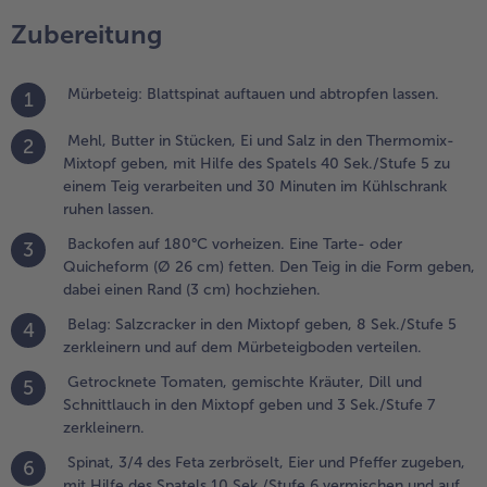
ürbeteigboden
Zubereitung
erteilen.
.
Mürbeteig: Blattspinat auftauen und abtropfen lassen.
1
etrocknete
omaten,
Mehl, Butter in Stücken, Ei und Salz in den Thermomix-
2
emischte
Mixtopf geben, mit Hilfe des Spatels 40 Sek./Stufe 5 zu
räuter, Dill
einem Teig verarbeiten und 30 Minuten im Kühlschrank
nd
ruhen lassen.
chnittlauch
n den
Backofen auf 180°C vorheizen. Eine Tarte- oder
3
ixtopf
Quicheform (Ø 26 cm) fetten. Den Teig in die Form geben,
eben und 3
dabei einen Rand (3 cm) hochziehen.
ek./Stufe 7
Belag: Salzcracker in den Mixtopf geben, 8 Sek./Stufe 5
4
erkleinern.
zerkleinern und auf dem Mürbeteigboden verteilen.
.
Getrocknete Tomaten, gemischte Kräuter, Dill und
5
pinat, 3/4
Schnittlauch in den Mixtopf geben und 3 Sek./Stufe 7
es Feta
zerkleinern.
erbröselt,
Spinat, 3/4 des Feta zerbröselt, Eier und Pfeffer zugeben,
6
ier und
mit Hilfe des Spatels 10 Sek./Stufe 6 vermischen und auf