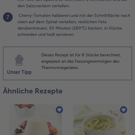
feffer
den Salzcrackern verteilen.
ugeben,
it Hilfe des
Cherry-Tomaten halbieren und mit der Schnittfläche nach
7
patels 10
oben auf dem Spinat verteilen, restlichen Feta
ek./Stufe 6
darüberstreuen, 50 Minuten (180°C) backen, in Stücke
ermischen
schneiden und heiß servieren.
nd auf den
alzcrackern
erteilen.
Dieses Rezept ist für 8 Stücke berechnet,
angepasst an das Fassungsvermögen des
Thermomixgerätes.
herry-
Unser Tipp
omaten
albieren und
Ähnliche Rezepte
it der
chnittfläche
ach oben auf
em Spinat
erteilen,
estlichen Feta
arüberstreuen,
0 Minuten