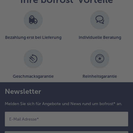
sich
9
Artikel
in
der
Liste.
Bezahlung erst bei Lieferung
Individuelle Beratung
Geschmacksgarantie
Reinheitsgarantie
Newsletter
Melden Sie sich für Angebote und News rund um bofrost* an.
E-Mail Adresse
*