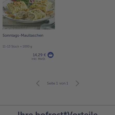
Sonntags-Maultaschen
11-13 Stück = 1000 g
14,29 €
inkl. MwSt.
weiter
Seite 1
von 1
mit
der
Artikel-
Übersicht.
Es
Ihre bofrost*Vorteile
befinden