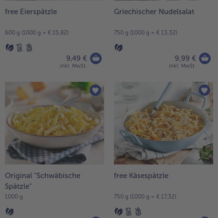
free Eierspätzle
Griechischer Nudelsalat
- 5 € beim Kauf von 7 Schlemmermenüs nach Wahl
600 g (1000 g = € 15,82)
750 g (1000 g = € 13,32)
9,49 €
9,99 €
inkl. MwSt.
inkl. MwSt.
Original "Schwäbische
free Käsespätzle
Spätzle"
1000 g
750 g (1000 g = € 17,32)