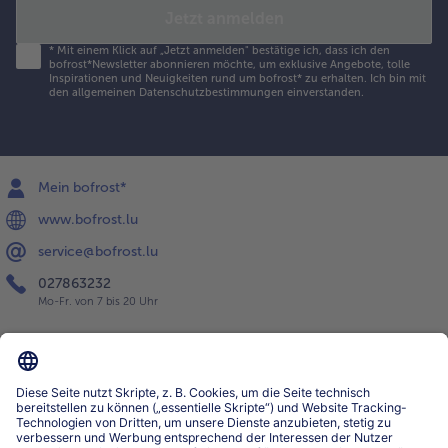
Jetzt anmelden
*
Mit einem Klick auf „Jetzt anmelden" bestätige ich, dass ich den
bofrost*Newsletter abonnieren möchte, um exklusive Angebote, tolle
Inspirationen und Neuigkeiten rund um bofrost* zu erhalten. Ich bin mit
den
allgemeinen Datenschutzbestimmungen
einverstanden.
Mein bofrost*
www.bofrost.lu
service@bofrost.lu
027863232
Mo-Fr. von 7 bis 20 Uhr
Service
Über bofrost*