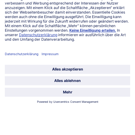
Mo-Fr. von 7 bis 20 Uhr
Service
Über bofrost*
Kategorien
Land / Sprache wählen