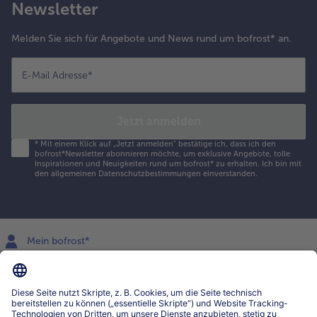
Newsletter
Melden Sie sich für Angebote und News rund um bofrost* an.
E-Mail Adresse
*
Jetzt anmelden
*
Mit einem Klick auf „Jetzt anmelden" bestätige ich, dass ich den
bofrost*Newsletter abonnieren möchte, um exklusive Angebote, tolle
Inspirationen und Neuigkeiten rund um bofrost* zu erhalten. Ich bin mit
den
allgemeinen Datenschutzbestimmungen
einverstanden.
Mein bofrost*
www.bofrost.lu
service@bofrost.lu
027863232