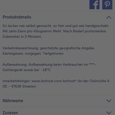
- 5 € beim Kauf von 7 Schlemmermenüs nach Wahl
teilen
pin it
Produktdetails
So lecker wie selbst gemacht, so fein und gut wie handgeschabt.
Mit zehn Eiern pro Kilogramm Mehl. Nach Bedarf portionierbar.
Zubereitet in 3 Minuten.
Verkehrsbezeichnung:
geschützte geografische Angabe,
Eierteigware, vorgegart. Tiefgefroren
Aufbewahrung:
Aufbewahrung beim Verbraucher im ***-
Gefriergerät sowie bei -18°C
Inverkehrbringer:
www.bofrost.com bofrost* An der Oelmühle 6
DE - 47638 Straelen
Nährwerte
Zutaten