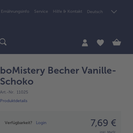
Ernährungsinfo
Service
Hilfe & Kontakt
Deutsch
boMistery Becher Vanille-
Schoko
Art.-Nr. 11025
Produktdetails
Preisangabe
7,69 €
Verfügbarkeit?
Login
inkl. MwSt.