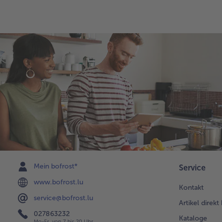
Mein bofrost*
Service
www.bofrost.lu
Kontakt
service@bofrost.lu
Artikel direkt
027863232
Kataloge
Mo-Fr. von 7 bis 20 Uhr