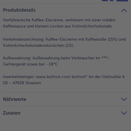
teilen
pin it
Produktdetails
- 5 € beim Kauf von 7 Schlemmermenüs nach Wahl
Verführerische Kaffee-Eiscreme, verfeinert mit einer milden
Kaffeesauce und kleinen Locken aus Vollmilchschokolade.
Verkehrsbezeichnung:
Kaffee-Eiscreme mit Kaffeesoße (15%) und
Vollmilchschokoladenstückchen (1%).
Aufbewahrung:
Aufbewahrung beim Verbraucher im ***-
Gefriergerät sowie bei -18°C
Inverkehrbringer:
www.bofrost.com bofrost* An der Oelmühle 6
DE - 47638 Straelen
Nährwerte
Zutaten