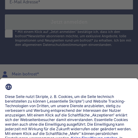
E-Mail Adresse
*
Jetzt anmelden
*
Mit einem Klick auf „Jetzt anmelden" bestätige ich, dass ich den
bofrost*Newsletter abonnieren möchte, um exklusive Angebote, tolle
Inspirationen und Neuigkeiten rund um bofrost* zu erhalten. Ich bin mit
den
allgemeinen Datenschutzbestimmungen
einverstanden.
Mein bofrost*
www.bofrost.lu
service@bofrost.lu
027863232
Mo-Fr. von 7 bis 20 Uhr
Service