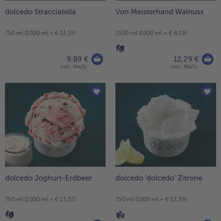
dolcedo Stracciatella
Von Meisterhand Walnuss
- 5 € beim Kauf von 7 Schlemmermenüs nach Wahl
750 ml (1000 ml = € 13,19)
1500 ml (1000 ml = € 8,19)
9,89 €
12,29 €
inkl. MwSt.
inkl. MwSt.
dolcedo Joghurt-Erdbeer
dolcedo 'dolcedo' Zitrone
750 ml (1000 ml = € 13,32)
750 ml (1000 ml = € 12,39)