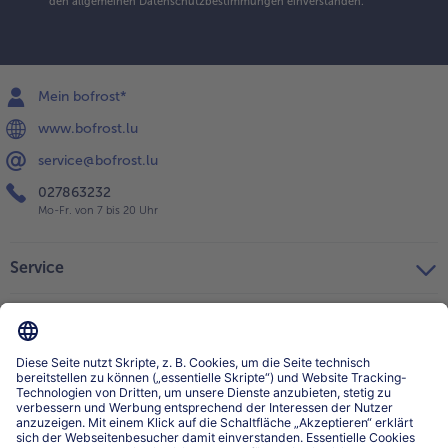
den
allgemeinen Datenschutzbestimmungen
einverstanden.
Mein bofrost*
www.bofrost.lu
service@bofrost.lu
027863232
Mo-Fr. von 7 bis 20 Uhr
Service
Über bofrost*
Kategorien