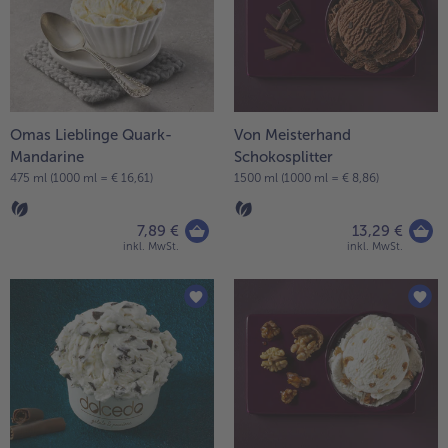
Liste.
alle Wein & Spirituosen
alle BIO
Küchenutensilien
bofrost*free
alle Küchenutensilien
alle bofrost*free
Kuchen & Torten
High Protein
alle Kuchen & Torten
alle High Protein
bofrost*plus.
alle bofrost*plus.
Omas Lieblinge Quark-
Von Meisterhand
Pflanzliche Alternativprodukte
Mandarine
Schokosplitter
alle Pflanzliche Alternativprodukte
Heißluftfritteuse
475 ml (1000 ml = € 16,61)
1500 ml (1000 ml = € 8,86)
alle Heißluftfritteuse
7,89 €
13,29 €
inkl. MwSt.
inkl. MwSt.