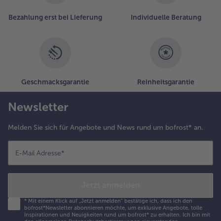
der
Liste.
Bezahlung erst bei Lieferung
Individuelle Beratung
Geschmacksgarantie
Reinheitsgarantie
Newsletter
Melden Sie sich für Angebote und News rund um bofrost* an.
E-Mail Adresse
*
Jetzt anmelden
*
Mit einem Klick auf „Jetzt anmelden" bestätige ich, dass ich den
bofrost*Newsletter abonnieren möchte, um exklusive Angebote, tolle
Inspirationen und Neuigkeiten rund um bofrost* zu erhalten. Ich bin mit