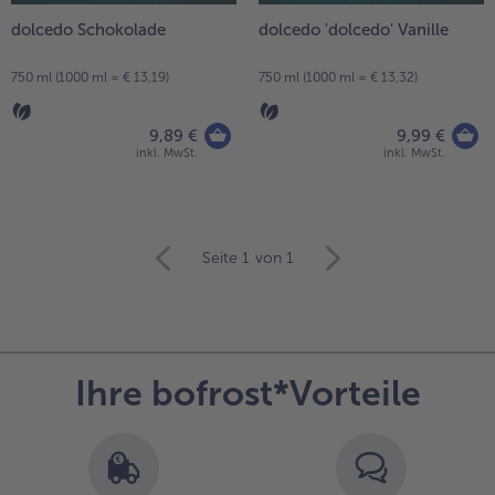
dolcedo Schokolade
dolcedo 'dolcedo' Vanille
750 ml (1000 ml = € 13,19)
750 ml (1000 ml = € 13,32)
9,89 €
9,99 €
inkl. MwSt.
inkl. MwSt.
weiter
Seite 1
von 1
mit
der
Artikel-
Übersicht.
Es
Ihre bofrost*Vorteile
befinden
sich
24
Artikel
in