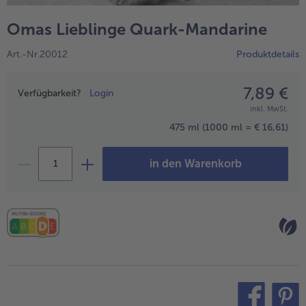
alle Wein & Spirituosen
alle BIO
Küchenutensilien
bofrost*free
Omas Lieblinge Quark-Mandarine
alle Küchenutensilien
alle bofrost*free
Kuchen & Torten
High Protein
Art.-Nr.20012
Produktdetails
alle Kuchen & Torten
alle High Protein
bofrost*plus.
alle bofrost*plus.
7,89 €
Preisangabe
Pflanzliche Alternativprodukte
Verfügbarkeit?
Login
inkl. MwSt.
alle Pflanzliche Alternativprodukte
Heißluftfritteuse
475 ml
(1000 ml = € 16,61)
alle Heißluftfritteuse
in den Warenkorb