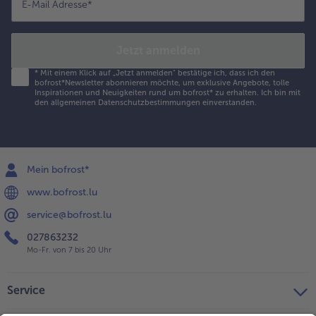
E-Mail Adresse
*
Jetzt anmelden
*
Mit einem Klick auf „Jetzt anmelden" bestätige ich, dass ich den
bofrost*Newsletter abonnieren möchte, um exklusive Angebote, tolle
Inspirationen und Neuigkeiten rund um bofrost* zu erhalten. Ich bin mit
den
allgemeinen Datenschutzbestimmungen
einverstanden.
Mein bofrost*
www.bofrost.lu
service@bofrost.lu
027863232
Mo-Fr. von 7 bis 20 Uhr
Service