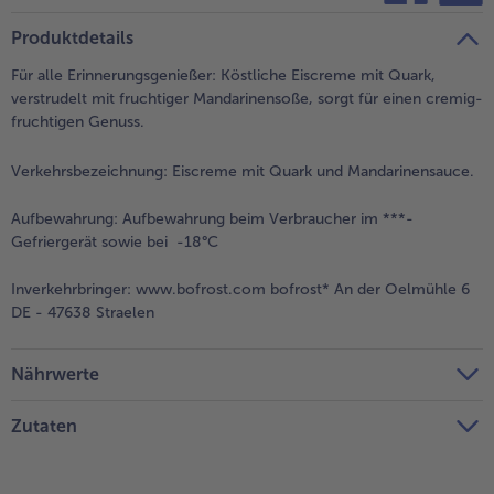
teilen
pin it
Produktdetails
- 5 € beim Kauf von 7 Schlemmermenüs nach Wahl
Für alle Erinnerungsgenießer: Köstliche Eiscreme mit Quark,
verstrudelt mit fruchtiger Mandarinensoße, sorgt für einen cremig-
fruchtigen Genuss.
Verkehrsbezeichnung:
Eiscreme mit Quark und Mandarinensauce.
Aufbewahrung:
Aufbewahrung beim Verbraucher im ***-
Gefriergerät sowie bei -18°C
Inverkehrbringer:
www.bofrost.com bofrost* An der Oelmühle 6
DE - 47638 Straelen
Nährwerte
Zutaten