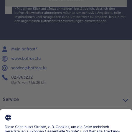
*
Mit einem Klick auf „Jetzt anmelden" bestätige ich, dass ich den
bofrost*Newsletter abonnieren möchte, um exklusive Angebote, tolle
Inspirationen und Neuigkeiten rund um bofrost* zu erhalten. Ich bin mit
den
allgemeinen Datenschutzbestimmungen
einverstanden.
Mein bofrost*
www.bofrost.lu
service@bofrost.lu
027863232
Mo-Fr. von 7 bis 20 Uhr
Service
Über bofrost*
Kategorien