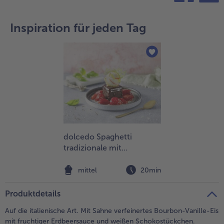
teilen
pin it
- 5 € beim Kauf von 7 Schlemmermenüs nach Wahl
Inspiration für jeden Tag
dolcedo Spaghetti
tradizionale mit
Schokoladenkuchen und
marinierten Erdbeeren
mittel
20min
Produktdetails
Auf die italienische Art. Mit Sahne verfeinertes Bourbon-Vanille-Eis
mit fruchtiger Erdbeersauce und weißen Schokostückchen.