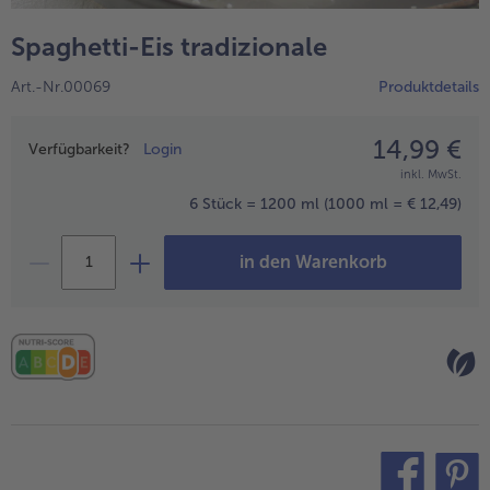
alle Wein & Spirituosen
alle BIO
Küchenutensilien
bofrost*free
Spaghetti-Eis tradizionale
alle Küchenutensilien
alle bofrost*free
Kuchen & Torten
High Protein
Art.-Nr.00069
Produktdetails
alle Kuchen & Torten
alle High Protein
bofrost*plus.
alle bofrost*plus.
14,99 €
Preisangabe
Pflanzliche Alternativprodukte
Verfügbarkeit?
Login
inkl. MwSt.
alle Pflanzliche Alternativprodukte
Heißluftfritteuse
6 Stück = 1200 ml
(1000 ml = € 12,49)
alle Heißluftfritteuse
in den Warenkorb