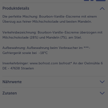
teilen
pin it
Produktdetails
- 5 € beim Kauf von 7 Schlemmermenüs nach Wahl
Die perfekte Mischung: Bourbon-Vanille-Eiscreme mit einem
Überzug aus feiner Milchschokolade und besten Mandeln.
Verkehrsbezeichnung:
Bourbon-Vanille-Eiscreme überzogen mit
Milchschokolade (28%) und Mandeln (7%), am Stiel.
Aufbewahrung:
Aufbewahrung beim Verbraucher im ***-
Gefriergerät sowie bei -18°C
Inverkehrbringer:
www.bofrost.com bofrost* An der Oelmühle 6
DE - 47638 Straelen
Nährwerte
Zutaten