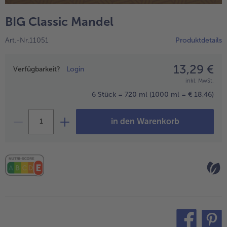
alle Wein & Spirituosen
alle BIO
Küchenutensilien
bofrost*free
BIG Classic Mandel
alle Küchenutensilien
alle bofrost*free
Kuchen & Torten
High Protein
Art.-Nr.11051
Produktdetails
alle Kuchen & Torten
alle High Protein
bofrost*plus.
alle bofrost*plus.
13,29 €
Preisangabe
Pflanzliche Alternativprodukte
Verfügbarkeit?
Login
inkl. MwSt.
alle Pflanzliche Alternativprodukte
Heißluftfritteuse
6 Stück = 720 ml
(1000 ml = € 18,46)
alle Heißluftfritteuse
in den Warenkorb