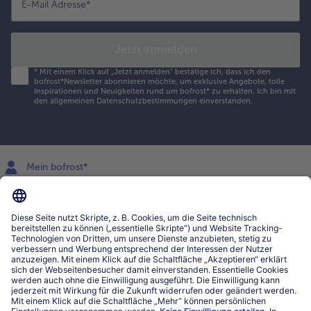
E-Mail Adresse
*
Jetzt anmelden
*
Mit einem Klick auf „Jetzt anmelden" bestätige ich, dass ich den
bofrost*Newsletter abonnieren möchte, um exklusive Angebote, tolle
Inspirationen und Neuigkeiten rund um bofrost* zu erhalten. Ich bin mit
den
allgemeinen Datenschutzbestimmungen
einverstanden.
Mein bofrost*
www.bofrost.lu
service@bofrost.lu
027863232
Mo-Fr. von 7 bis 20 Uhr
Service