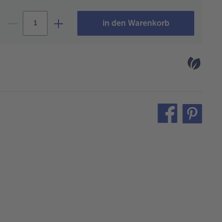
in den Warenkorb
teilen
pin
it