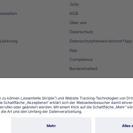
Jobs
 bestellen
AGB
Über uns
Datenschutz
Lieferung
Datenschutzhinweis bofrost*App
App
Compliance
Barrierefreiheit