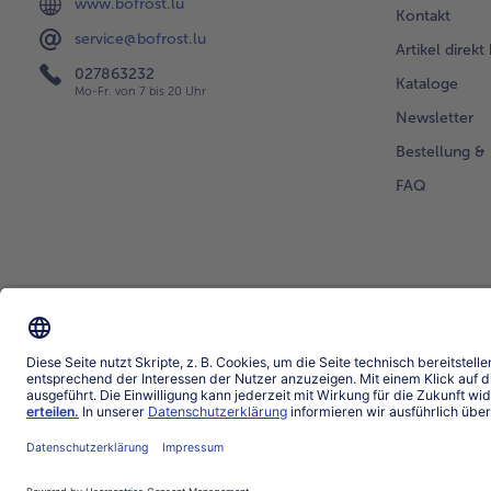
www.bofrost.lu
Kontakt
service@bofrost.lu
Artikel direkt
027863232
Kataloge
Mo-Fr. von 7 bis 20 Uhr
Newsletter
Bestellung & 
FAQ