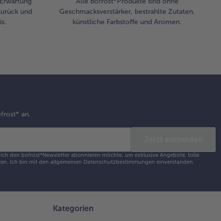
r Erwartung
Alle bofrost*Produkte sind ohne
zurück und
Geschmacksverstärker, bestrahlte Zutaten,
s.
künstliche Farbstoffe und Aromen.
frost* an.
Jetzt anmelden
s ich den bofrost*Newsletter abonnieren möchte, um exklusive Angebote, tolle
en. Ich bin mit den
allgemeinen Datenschutzbestimmungen
einverstanden.
Kategorien