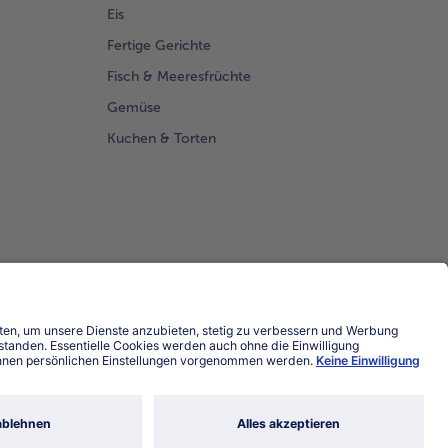
Eis
Fertige Gerichte
Fisch & Meeresfrüchte
Gemüse
Kuchen & Torten
Land / Sprache wählen