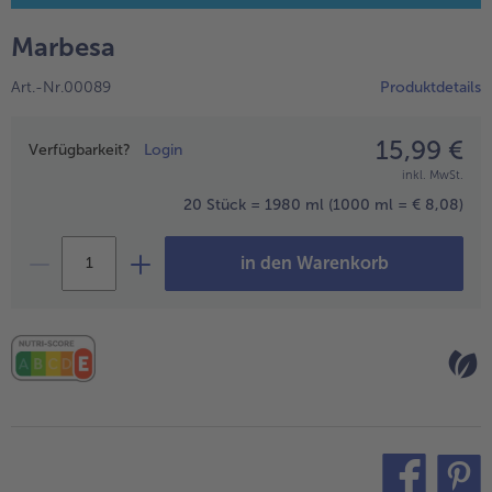
alle Wein & Spirituosen
alle BIO
Küchenutensilien
bofrost*free
Marbesa
alle Küchenutensilien
alle bofrost*free
Kuchen & Torten
High Protein
Art.-Nr.00089
Produktdetails
alle Kuchen & Torten
alle High Protein
bofrost*plus.
alle bofrost*plus.
15,99 €
Preisangabe
Pflanzliche Alternativprodukte
Verfügbarkeit?
Login
inkl. MwSt.
alle Pflanzliche Alternativprodukte
Heißluftfritteuse
20 Stück = 1980 ml
(1000 ml = € 8,08)
alle Heißluftfritteuse
in den Warenkorb