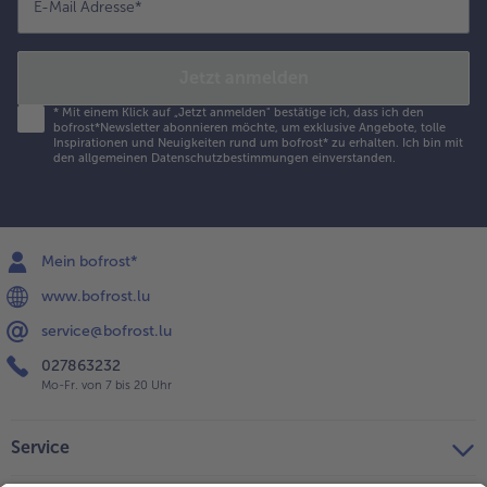
E-Mail Adresse
*
Jetzt anmelden
*
Mit einem Klick auf „Jetzt anmelden" bestätige ich, dass ich den
bofrost*Newsletter abonnieren möchte, um exklusive Angebote, tolle
Inspirationen und Neuigkeiten rund um bofrost* zu erhalten. Ich bin mit
den
allgemeinen Datenschutzbestimmungen
einverstanden.
Mein bofrost*
www.bofrost.lu
service@bofrost.lu
027863232
Mo-Fr. von 7 bis 20 Uhr
Service