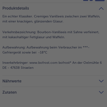
teilen
pin it
Produktdetails
- 5 € beim Kauf von 7 Schlemmermenüs nach Wahl
Ein echter Klassiker. Cremiges Vanilleeis zwischen zwei Waffeln,
mit einer knackigen, glänzenden Glasur.
Verkehrsbezeichnung:
Bourbon-Vanilleeis mit Sahne verfeinert,
mit kakaohaltiger Fettglasur und Waffeln.
Aufbewahrung:
Aufbewahrung beim Verbraucher im ***-
Gefriergerät sowie bei -18°C
Inverkehrbringer:
www.bofrost.com bofrost* An der Oelmühle 6
DE - 47638 Straelen
Nährwerte
Zutaten