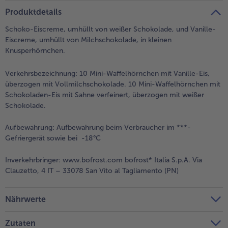
teilen
pin it
Produktdetails
- 5 € beim Kauf von 7 Schlemmermenüs nach Wahl
Schoko-Eiscreme, umhüllt von weißer Schokolade, und Vanille-
Eiscreme, umhüllt von Milchschokolade, in kleinen
Knusperhörnchen.
Verkehrsbezeichnung:
10 Mini-Waffelhörnchen mit Vanille-Eis,
überzogen mit Vollmilchschokolade. 10 Mini-Waffelhörnchen mit
Schokoladen-Eis mit Sahne verfeinert, überzogen mit weißer
Schokolade.
Aufbewahrung:
Aufbewahrung beim Verbraucher im ***-
Gefriergerät sowie bei -18°C
Inverkehrbringer:
www.bofrost.com bofrost* Italia S.p.A. Via
Clauzetto, 4 IT – 33078 San Vito al Tagliamento (PN)
Nährwerte
Zutaten