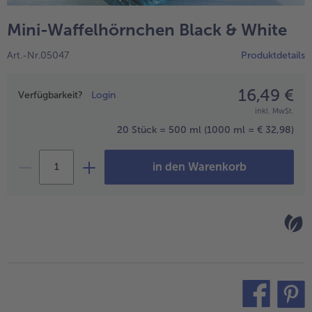
alle Confiserie & Gebäck
alle BIO
Wein & Spirituosen
bofrost*free
Mini-Waffelhörnchen Black & White
alle Wein & Spirituosen
alle bofrost*free
Küchenutensilien
High Protein
Art.-Nr.05047
Produktdetails
alle Küchenutensilien
alle High Protein
Kuchen & Torten
bofrost*plus.
alle Kuchen & Torten
alle bofrost*plus.
16,49 €
Preisangabe
Pflanzliche Alternativprodukte
Verfügbarkeit?
Login
inkl. MwSt.
alle Pflanzliche Alternativprodukte
Heißluftfritteuse
20 Stück = 500 ml
(1000 ml = € 32,98)
alle Heißluftfritteuse
in den Warenkorb