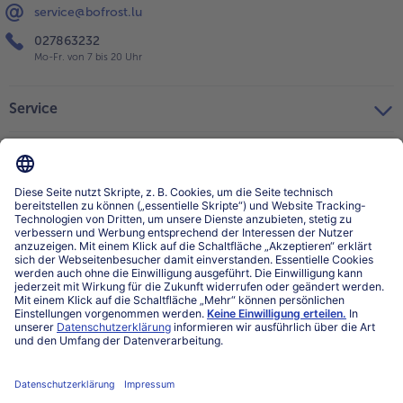
service@bofrost.lu
027863232
Mo-Fr. von 7 bis 20 Uhr
Service
Über bofrost*
Kategorien