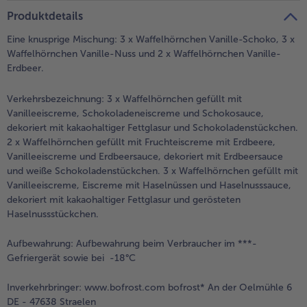
teilen
pin it
Produktdetails
- 5 € beim Kauf von 7 Schlemmermenüs nach Wahl
Eine knusprige Mischung: 3 x Waffelhörnchen Vanille-Schoko, 3 x
Waffelhörnchen Vanille-Nuss und 2 x Waffelhörnchen Vanille-
Erdbeer.
Verkehrsbezeichnung:
3 x Waffelhörnchen gefüllt mit
Vanilleeiscreme, Schokoladeneiscreme und Schokosauce,
dekoriert mit kakaohaltiger Fettglasur und Schokoladenstückchen.
2 x Waffelhörnchen gefüllt mit Fruchteiscreme mit Erdbeere,
Vanilleeiscreme und Erdbeersauce, dekoriert mit Erdbeersauce
und weiße Schokoladenstückchen. 3 x Waffelhörnchen gefüllt mit
Vanilleeiscreme, Eiscreme mit Haselnüssen und Haselnusssauce,
dekoriert mit kakaohaltiger Fettglasur und gerösteten
Haselnussstückchen.
Aufbewahrung:
Aufbewahrung beim Verbraucher im ***-
Gefriergerät sowie bei -18°C
Inverkehrbringer:
www.bofrost.com bofrost* An der Oelmühle 6
DE - 47638 Straelen