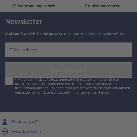
Geschmacksgarantie
Reinheitsgarantie
Newsletter
Melden Sie sich für Angebote und News rund um bofrost* an.
E-Mail Adresse
*
Jetzt anmelden
*
Mit einem Klick auf „Jetzt anmelden" bestätige ich, dass ich den
bofrost*Newsletter abonnieren möchte, um exklusive Angebote, tolle
Inspirationen und Neuigkeiten rund um bofrost* zu erhalten. Ich bin mit
den
allgemeinen Datenschutzbestimmungen
einverstanden.
Mein bofrost*
www.bofrost.lu