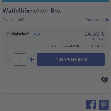
alle Wein & Spirituosen
alle BIO
Küchenutensilien
bofrost*free
Waffelhörnchen-Box
alle Küchenutensilien
alle bofrost*free
Kuchen & Torten
High Protein
Art.-Nr.11068
Produktdetails
alle Kuchen & Torten
alle High Protein
bofrost*plus.
alle bofrost*plus.
14,39 €
Preisangabe
Pflanzliche Alternativprodukte
Verfügbarkeit?
Login
inkl. MwSt.
alle Pflanzliche Alternativprodukte
Heißluftfritteuse
8 Stück = 960 ml
(1000 ml = € 14,99)
alle Heißluftfritteuse
in den Warenkorb