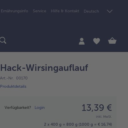
Ernährungsinfo
Service
Hilfe & Kontakt
Deutsch
Hack-Wirsingauflauf
Art.-Nr. 00170
Produktdetails
Preisangabe
13,39 €
Verfügbarkeit?
Login
inkl. MwSt.
2 x 400 g = 800 g
(1000 g = € 16,74)