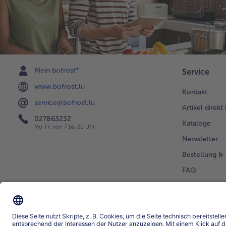
Mein bofrost*
Service
www.bofrost.lu
Kontakt
service@bofrost.lu
Artikel direkt
027863232
Kataloge
Mo-Fr. von 7 bis 20 Uhr
Newsletter
Bestellung & 
FAQ