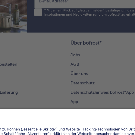
E-Mail Adresse
*
*
Mit einem Klick auf „Jetzt anmelden" bestätige ich, das
Inspirationen und Neuigkeiten rund um bofrost* zu erhalt
Über bofrost*
Jobs
 bestellen
AGB
Über uns
Datenschutz
Lieferung
Datenschutzhinweis bofrost*App
App
Compliance
Barrierefreiheit