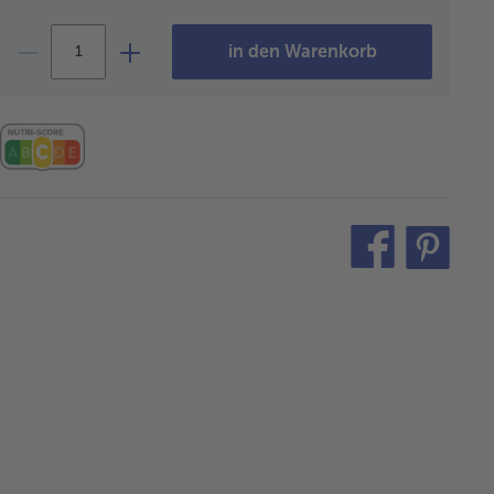
in den Warenkorb
teilen
pin
it