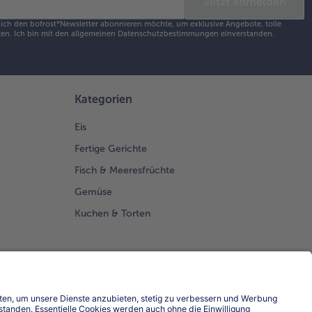
Jetzt anmelden
s ich den bofrost*Newsletter abonnieren möchte, um exklusive Angebote, tolle
en. Ich bin mit den
allgemeinen Datenschutzbestimmungen
einverstanden.
Kategorien
Eis
Fertige Gerichte
Fisch & Meeresfrüchte
Gemüse
Kuchen & Torten