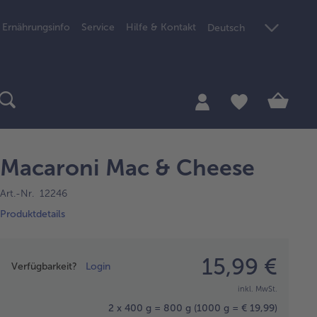
Ernährungsinfo
Service
Hilfe & Kontakt
Deutsch
Macaroni Mac & Cheese
Art.-Nr. 12246
Produktdetails
Preisangabe
15,99 €
Verfügbarkeit?
Login
inkl. MwSt.
2 x 400 g = 800 g
(1000 g = € 19,99)