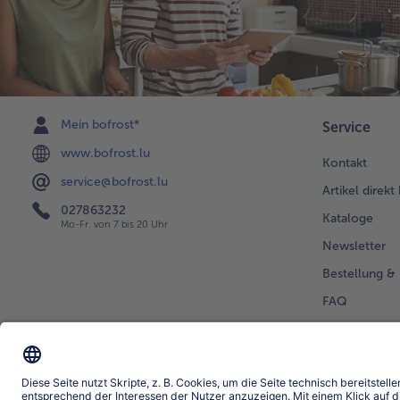
Mein bofrost*
Service
www.bofrost.lu
Kontakt
service@bofrost.lu
Artikel direkt
027863232
Kataloge
Mo-Fr. von 7 bis 20 Uhr
Newsletter
Bestellung & 
FAQ