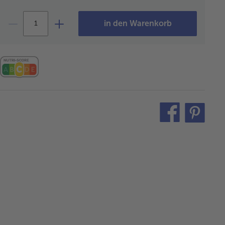
in den Warenkorb
teilen
pin
it