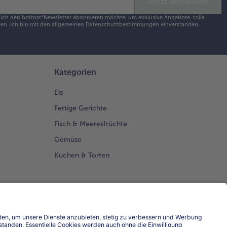
Jetzt anmelden
s ich den bofrost*Newsletter abonnieren möchte, um exklusive Angebote, tolle
en. Ich bin mit den
allgemeinen Datenschutzbestimmungen
einverstanden.
Kategorien
Eis
Fertige Gerichte
Fisch & Meeresfrüchte
Gemüse
Kuchen & Torten