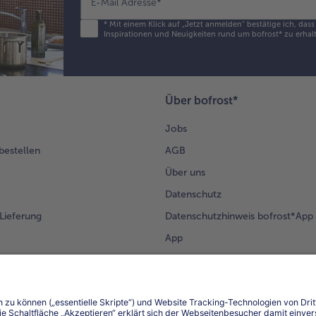
E-Mail Adresse
*
*
Mit einem Klick auf „Jetzt anmelden" bestätige ich, das
Inspirationen und Neuigkeiten rund um bofrost* zu erhalt
Über bofrost*
Jobs
 bestellen
AGB
Über uns
Datenschutz
Lieferung
Datenschutzhinweis bofrost*App
App
Compliance
Barrierefreiheit