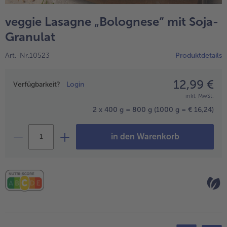
alle Wein & Spirituosen
alle BIO
Küchenutensilien
bofrost*free
veggie Lasagne „Bolognese“ mit Soja-
alle Küchenutensilien
alle bofrost*free
Kuchen & Torten
High Protein
Granulat
alle Kuchen & Torten
alle High Protein
bofrost*plus.
Art.-Nr.10523
Produktdetails
alle bofrost*plus.
Pflanzliche Alternativprodukte
12,99 €
Preisangabe
alle Pflanzliche Alternativprodukte
Verfügbarkeit?
Login
Heißluftfritteuse
inkl. MwSt.
alle Heißluftfritteuse
2 x 400 g = 800 g
(1000 g = € 16,24)
in den Warenkorb