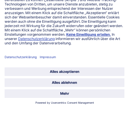
027863232
Mo-Fr. von 7 bis 20 Uhr
Service
Über bofrost*
Kategorien
Land / Sprache wählen