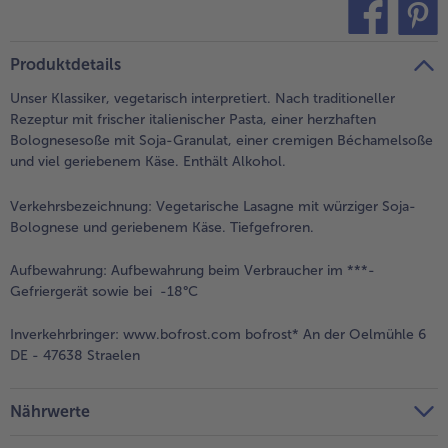
- 5 € beim Kauf von 7 Schlemmermenüs nach Wahl
teilen
pin it
Produktdetails
Unser Klassiker, vegetarisch interpretiert. Nach traditioneller
Rezeptur mit frischer italienischer Pasta, einer herzhaften
Bolognesesoße mit Soja-Granulat, einer cremigen Béchamelsoße
und viel geriebenem Käse. Enthält Alkohol.
Verkehrsbezeichnung:
Vegetarische Lasagne mit würziger Soja-
Bolognese und geriebenem Käse. Tiefgefroren.
Aufbewahrung:
Aufbewahrung beim Verbraucher im ***-
Gefriergerät sowie bei -18°C
Inverkehrbringer:
www.bofrost.com bofrost* An der Oelmühle 6
DE - 47638 Straelen
Nährwerte