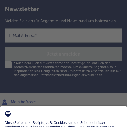
Newsletter
Melden Sie sich für Angebote und News rund um bofrost* an.
E-Mail Adresse
*
Jetzt anmelden
*
Mit einem Klick auf „Jetzt anmelden" bestätige ich, dass ich den
bofrost*Newsletter abonnieren möchte, um exklusive Angebote, tolle
Inspirationen und Neuigkeiten rund um bofrost* zu erhalten. Ich bin mit
den
allgemeinen Datenschutzbestimmungen
einverstanden.
Mein bofrost*
www.bofrost.lu
service@bofrost.lu