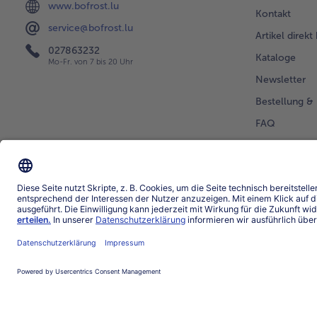
www.bofrost.lu
Kontakt
service@bofrost.lu
Artikel direkt
027863232
Kataloge
Mo-Fr. von 7 bis 20 Uhr
Newsletter
Bestellung & 
FAQ