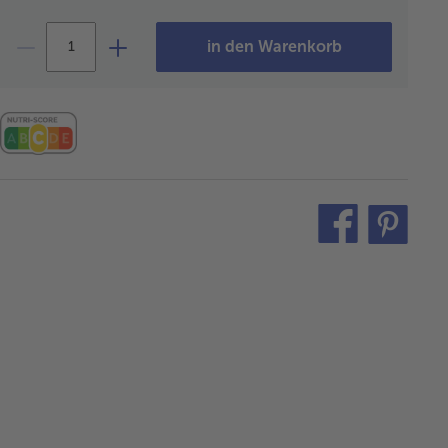
in den Warenkorb
teilen
pin
it