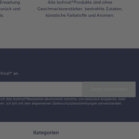
r Erwartung
Alle bofrost*Produkte sind ohne
zurück und
Geschmacksverstärker, bestrahlte Zutaten,
s.
künstliche Farbstoffe und Aromen.
frost* an.
Jetzt anmelden
s ich den bofrost*Newsletter abonnieren möchte, um exklusive Angebote, tolle
en. Ich bin mit den
allgemeinen Datenschutzbestimmungen
einverstanden.
Kategorien