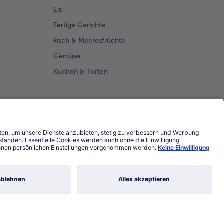
Eis
Fertige Gerichte
Fisch & Meeresfrüchte
Gemüse
Kuchen & Torten
Land / Sprache wählen