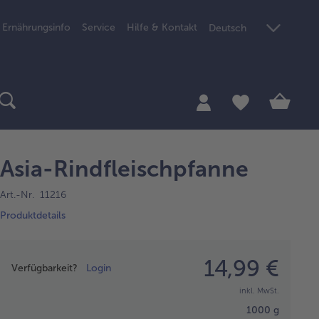
Ernährungsinfo
Service
Hilfe & Kontakt
Deutsch
Asia-Rindfleischpfanne
Art.-Nr. 11216
Produktdetails
Preisangabe
14,99 €
Verfügbarkeit?
Login
inkl. MwSt.
1000 g