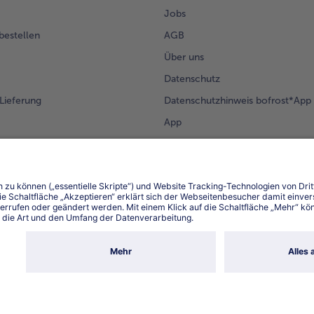
Jobs
 bestellen
AGB
Über uns
Datenschutz
Lieferung
Datenschutzhinweis bofrost*App
App
Compliance
Barrierefreiheit