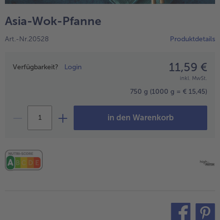
alle Wein & Spirituosen
alle BIO
Küchenutensilien
bofrost*free
Asia-Wok-Pfanne
alle Küchenutensilien
alle bofrost*free
Kuchen & Torten
High Protein
Art.-Nr.20528
Produktdetails
alle Kuchen & Torten
alle High Protein
bofrost*plus.
alle bofrost*plus.
11,59 €
Preisangabe
Pflanzliche Alternativprodukte
Verfügbarkeit?
Login
inkl. MwSt.
alle Pflanzliche Alternativprodukte
Heißluftfritteuse
750 g
(1000 g = € 15,45)
alle Heißluftfritteuse
in den Warenkorb