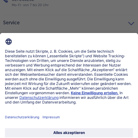
Mo-Fr. von 7 bis 20 Uhr
Service
Über bofrost*
Kategorien
Land / Sprache wählen