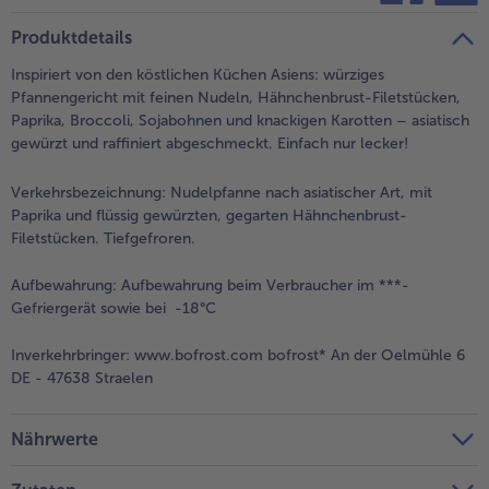
teilen
pin it
Produktdetails
- 5 € beim Kauf von 7 Schlemmermenüs nach Wahl
Inspiriert von den köstlichen Küchen Asiens: würziges
Pfannengericht mit feinen Nudeln, Hähnchenbrust-Filetstücken,
Paprika, Broccoli, Sojabohnen und knackigen Karotten – asiatisch
gewürzt und raffiniert abgeschmeckt. Einfach nur lecker!
Verkehrsbezeichnung:
Nudelpfanne nach asiatischer Art, mit
Paprika und flüssig gewürzten, gegarten Hähnchenbrust-
Filetstücken. Tiefgefroren.
Aufbewahrung:
Aufbewahrung beim Verbraucher im ***-
Gefriergerät sowie bei -18°C
Inverkehrbringer:
www.bofrost.com bofrost* An der Oelmühle 6
DE - 47638 Straelen
Nährwerte