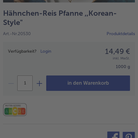
alle Wein & Spirituosen
alle BIO
Küchenutensilien
bofrost*free
Hähnchen-Reis Pfanne ,,Korean-
alle Küchenutensilien
alle bofrost*free
Kuchen & Torten
High Protein
Style"
alle Kuchen & Torten
alle High Protein
bofrost*plus.
Art.-Nr.20530
Produktdetails
alle bofrost*plus.
Pflanzliche Alternativprodukte
14,49 €
Preisangabe
alle Pflanzliche Alternativprodukte
Verfügbarkeit?
Login
Heißluftfritteuse
inkl. MwSt.
alle Heißluftfritteuse
1000 g
in den Warenkorb