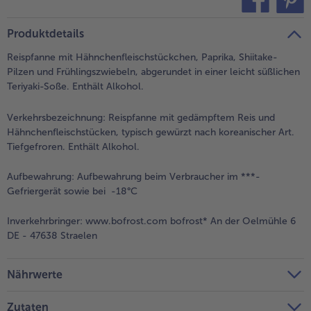
teilen
pin it
- 5 € beim Kauf von 7 Schlemmermenüs nach Wahl
Produktdetails
Reispfanne mit Hähnchenfleischstückchen, Paprika, Shiitake-
Pilzen und Frühlingszwiebeln, abgerundet in einer leicht süßlichen
Teriyaki-Soße. Enthält Alkohol.
Verkehrsbezeichnung:
Reispfanne mit gedämpftem Reis und
Hähnchenfleischstücken, typisch gewürzt nach koreanischer Art.
Tiefgefroren. Enthält Alkohol.
Aufbewahrung:
Aufbewahrung beim Verbraucher im ***-
Gefriergerät sowie bei -18°C
Inverkehrbringer:
www.bofrost.com bofrost* An der Oelmühle 6
DE - 47638 Straelen
Nährwerte
Zutaten