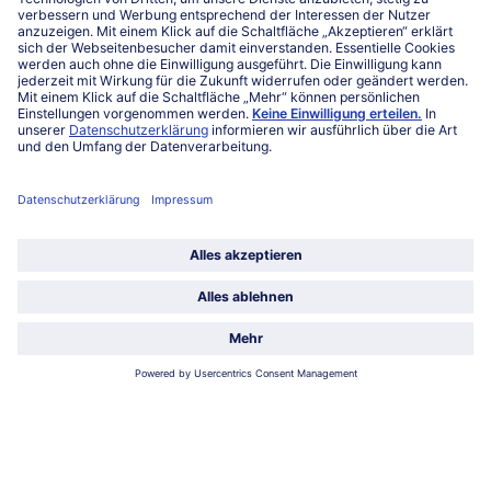
Mo-Fr. von 7 bis 20 Uhr
Service
Über bofrost*
Kategorien
Land / Sprache wählen