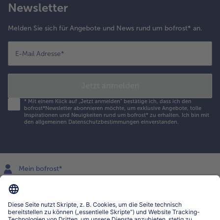
Newsletter
Melden Sie sich für Angebote und News rund um bofrost* an.
E-Mail Adresse
*
Jetzt anmelden
*
Mit einem Klick auf „Jetzt anmelden" bestätige ich, dass ich den
bofrost*Newsletter abonnieren möchte, um exklusive Angebote, tolle
Inspirationen und Neuigkeiten rund um bofrost* zu erhalten. Ich bin mit
den
allgemeinen Datenschutzbestimmungen
einverstanden.
Mein bofrost*
www.bofrost.lu
service@bofrost.lu
027863232