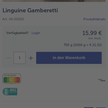
alle Wein & Spirituosen
alle BIO
Küchenutensilien
bofrost*free
Linguine Gamberetti
alle Küchenutensilien
alle bofrost*free
Kuchen & Torten
High Protein
Art.-Nr.01630
Produktdetails
alle Kuchen & Torten
alle High Protein
bofrost*plus.
alle bofrost*plus.
15,99 €
Preisangabe
Pflanzliche Alternativprodukte
Verfügbarkeit?
Login
inkl. MwSt.
alle Pflanzliche Alternativprodukte
Heißluftfritteuse
750 g
(1000 g = € 21,32)
alle Heißluftfritteuse
in den Warenkorb