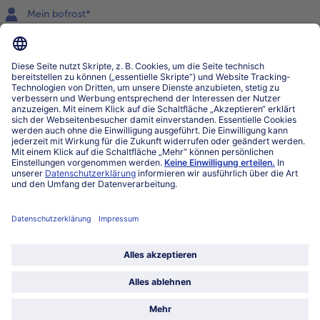
Mein bofrost*
www.bofrost.lu
service@bofrost.lu
027863232
Mo-Fr. von 7 bis 20 Uhr
Service
Über bofrost*
Kategorien