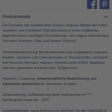
- 5 € beim Kauf von 7 Schlemmermenüs nach Wahl
teilen
pin it
Produktdetails
Für Genießer der mediterranen Küche: Linguine-Nester mit edlen
Garnelen und fruchtigen Cherrytomaten in einer mediterran
abgestimmten, fruchtigen Tomatensoße, mit original italienischem
Pecorino-Romano-Käse und feinem Olivenöl.
Verkehrsbezeichnung:
Bandnudelnester aus vorgegarten Linguine-
Nudeln, Garnelen und Cherrytomaten in Tomatensoße, verfeinert
mit Pecorino Romano, nativem Olivenöl extra (0,9%), Basilikum
und fein gehackten Kürbiskernen. Tiefgefroren.
Herkunft / Ursprung:
wissenschaftliche Bezeichnung
:
aus
Aquakultur gewonnen in
: Honduras, Ecuador
Aufbewahrung:
Aufbewahrung beim Verbraucher im ***-
Gefriergerät sowie bei -18°C
Inverkehrbringer:
www.bofrost.com bofrost* An der Oelmühle 6