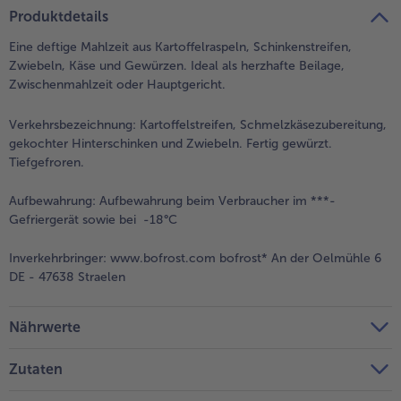
teilen
pin it
Produktdetails
- 5 € beim Kauf von 7 Schlemmermenüs nach Wahl
Eine deftige Mahlzeit aus Kartoffelraspeln, Schinkenstreifen,
Zwiebeln, Käse und Gewürzen. Ideal als herzhafte Beilage,
Zwischenmahlzeit oder Hauptgericht.
Verkehrsbezeichnung:
Kartoffelstreifen, Schmelzkäsezubereitung,
gekochter Hinterschinken und Zwiebeln. Fertig gewürzt.
Tiefgefroren.
Aufbewahrung:
Aufbewahrung beim Verbraucher im ***-
Gefriergerät sowie bei -18°C
Inverkehrbringer:
www.bofrost.com bofrost* An der Oelmühle 6
DE - 47638 Straelen
Nährwerte
Zutaten