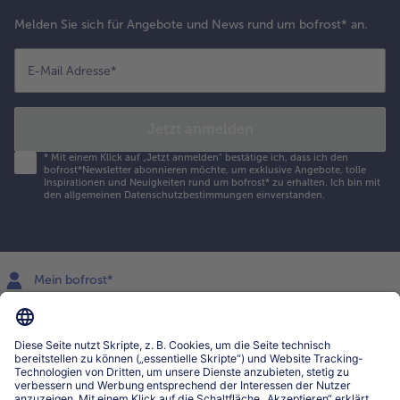
Melden Sie sich für Angebote und News rund um bofrost* an.
E-Mail Adresse
*
Jetzt anmelden
*
Mit einem Klick auf „Jetzt anmelden" bestätige ich, dass ich den
bofrost*Newsletter abonnieren möchte, um exklusive Angebote, tolle
Inspirationen und Neuigkeiten rund um bofrost* zu erhalten. Ich bin mit
den
allgemeinen Datenschutzbestimmungen
einverstanden.
Mein bofrost*
www.bofrost.lu
service@bofrost.lu
027863232
Mo-Fr. von 7 bis 20 Uhr