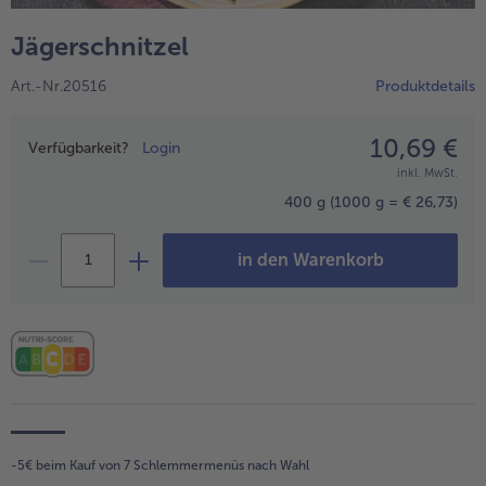
alle Wein & Spirituosen
alle BIO
Küchenutensilien
bofrost*free
Jägerschnitzel
alle Küchenutensilien
alle bofrost*free
Kuchen & Torten
High Protein
Art.-Nr.20516
Produktdetails
alle Kuchen & Torten
alle High Protein
bofrost*plus.
alle bofrost*plus.
10,69 €
Preisangabe
Pflanzliche Alternativprodukte
Verfügbarkeit?
Login
inkl. MwSt.
alle Pflanzliche Alternativprodukte
Heißluftfritteuse
400 g
(1000 g = € 26,73)
alle Heißluftfritteuse
in den Warenkorb
-5€ beim Kauf von 7 Schlemmermenüs nach Wahl