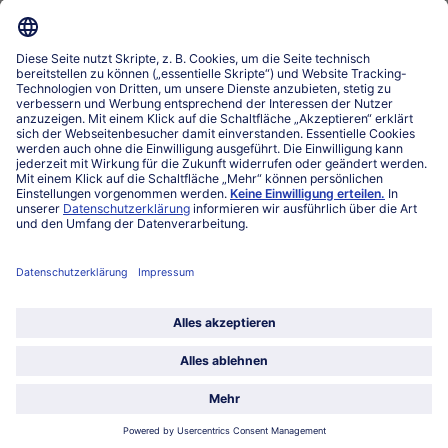
www.bofrost.lu
service@bofrost.lu
027863232
Mo-Fr. von 7 bis 20 Uhr
Service
Über bofrost*
Kategorien