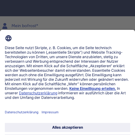
Mein bofrost*
www.bofrost.lu
service@bofrost.lu
027863232
Mo-Fr. von 7 bis 20 Uhr
Service
Über bofrost*
Kategorien