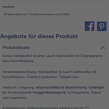
- 5 € beim Kauf von 7 Schlemmermenüs nach Wahl
-5€ beim Kauf von 7 Schlemmermenüs nach Wahl
Angebote für dieses Produkt
teilen
pin it
Produktdetails
Zartes Kabeljaufilet in einer Lauch-Sahnesoße mit Champignons,
dazu Kartoffelpüree.
Verkehrsbezeichnung:
Kabeljaufilet, in Lauch-Sahnesoße mit
Kartoffelpüree. Praktisch grätenfrei. Tiefgefroren.
Herkunft / Ursprung:
wissenschaftliche Bezeichnung
:
Gefangen
in
: Nordostatlantik
Fanggerätekategorie
: Schleppnetze, Haken
und Langleinen
Aufbewahrung:
Aufbewahrung beim Verbraucher im ***-