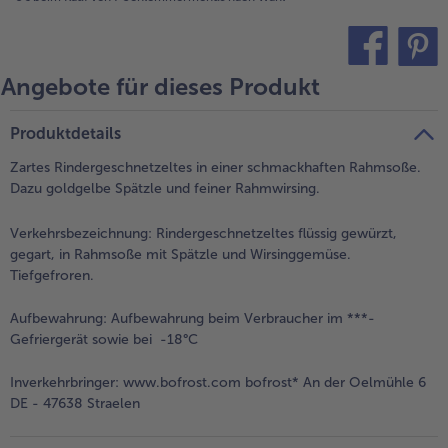
- 5 € beim Kauf von 7 Schlemmermenüs nach Wahl
Angebote für dieses Produkt
teilen
pin it
Produktdetails
Zartes Rindergeschnetzeltes in einer schmackhaften Rahmsoße.
Dazu goldgelbe Spätzle und feiner Rahmwirsing.
Verkehrsbezeichnung:
Rindergeschnetzeltes flüssig gewürzt,
gegart, in Rahmsoße mit Spätzle und Wirsinggemüse.
Tiefgefroren.
Aufbewahrung:
Aufbewahrung beim Verbraucher im ***-
Gefriergerät sowie bei -18°C
Inverkehrbringer:
www.bofrost.com bofrost* An der Oelmühle 6
DE - 47638 Straelen