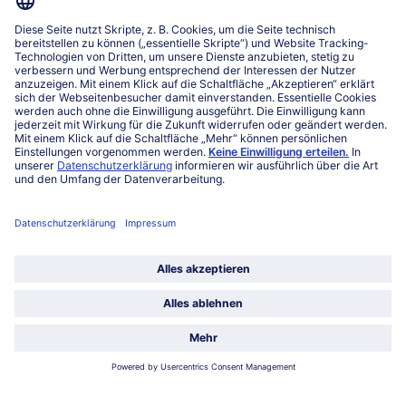
service@bofrost.lu
027863232
Mo-Fr. von 7 bis 20 Uhr
Service
Über bofrost*
Kategorien