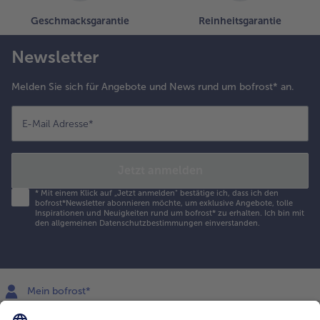
Geschmacksgarantie
Reinheitsgarantie
Newsletter
Melden Sie sich für Angebote und News rund um bofrost* an.
E-Mail Adresse
*
Jetzt anmelden
*
Mit einem Klick auf „Jetzt anmelden" bestätige ich, dass ich den
bofrost*Newsletter abonnieren möchte, um exklusive Angebote, tolle
Inspirationen und Neuigkeiten rund um bofrost* zu erhalten. Ich bin mit
den
allgemeinen Datenschutzbestimmungen
einverstanden.
Mein bofrost*
www.bofrost.lu