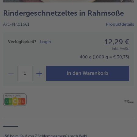
alle Wein & Spirituosen
alle BIO
Küchenutensilien
bofrost*free
Rindergeschnetzeltes in Rahmsoße
alle Küchenutensilien
alle bofrost*free
Kuchen & Torten
High Protein
Art.-Nr.01681
Produktdetails
alle Kuchen & Torten
alle High Protein
bofrost*plus.
alle bofrost*plus.
12,29 €
Preisangabe
Pflanzliche Alternativprodukte
Verfügbarkeit?
Login
inkl. MwSt.
alle Pflanzliche Alternativprodukte
Heißluftfritteuse
400 g
(1000 g = € 30,73)
alle Heißluftfritteuse
in den Warenkorb
-5€ beim Kauf von 7 Schlemmermenüs nach Wahl