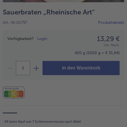
alle Wein & Spirituosen
alle BIO
Küchenutensilien
bofrost*free
Sauerbraten „Rheinische Art"
alle Küchenutensilien
alle bofrost*free
Kuchen & Torten
High Protein
Art.-Nr.01797
Produktdetails
alle Kuchen & Torten
alle High Protein
bofrost*plus.
alle bofrost*plus.
13,29 €
Preisangabe
Pflanzliche Alternativprodukte
Verfügbarkeit?
Login
inkl. MwSt.
alle Pflanzliche Alternativprodukte
Heißluftfritteuse
420 g
(1000 g = € 31,64)
alle Heißluftfritteuse
in den Warenkorb
-5€ beim Kauf von 7 Schlemmermenüs nach Wahl