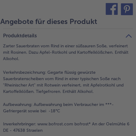
- 5 € beim Kauf von 7 Schlemmermenüs nach Wahl
Angebote für dieses Produkt
teilen
pin it
Produktdetails
Zarter Sauerbraten vom Rind in einer süßsauren Soße, verfeinert
mit Rosinen. Dazu Apfel-Rotkohl und Kartoffelklößchen. Enthält
Alkohol.
Verkehrsbezeichnung:
Gegarte flüssig gewürzte
Sauerbratenscheiben vom Rind in einer typischen Soße nach
"Rheinischer Art" mit Rotwein verfeinert, mit Apfelrotkohl und
Kartoffelklößen. Tiefgefroren. Enthält Alkohol.
Aufbewahrung:
Aufbewahrung beim Verbraucher im ***-
Gefriergerät sowie bei -18°C
Inverkehrbringer:
www.bofrost.com bofrost* An der Oelmühle 6
DE - 47638 Straelen