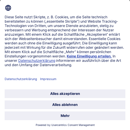
www.bofrost.lu
service@bofrost.lu
027863232
Mo-Fr. von 7 bis 20 Uhr
Service
Über bofrost*
Kategorien