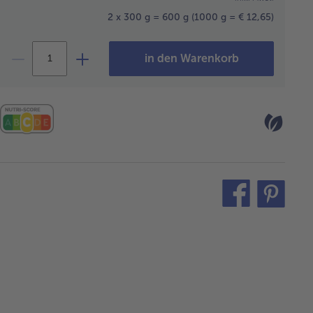
2 x 300 g = 600 g
(1000 g = € 12,65)
in den Warenkorb
teilen
pin
it