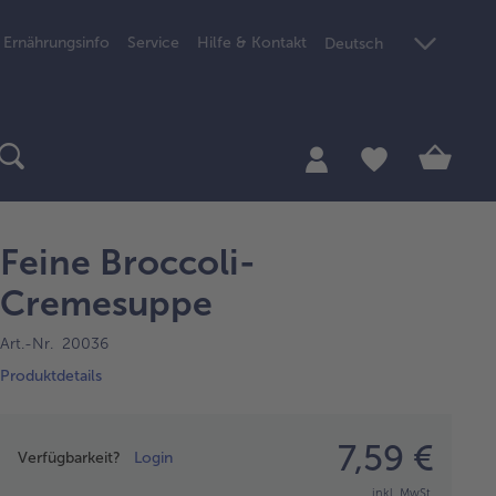
Ernährungsinfo
Service
Hilfe & Kontakt
Deutsch
Feine Broccoli-
Cremesuppe
Art.-Nr. 20036
Produktdetails
Preisangabe
7,59 €
Verfügbarkeit?
Login
inkl. MwSt.