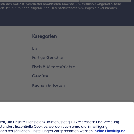
s ich den bofrost*Newsletter abonnieren möchte, um exklusive Angebote, tolle
en. Ich bin mit den
allgemeinen Datenschutzbestimmungen
einverstanden.
Kategorien
Eis
Fertige Gerichte
Fisch & Meeresfrüchte
Gemüse
Kuchen & Torten