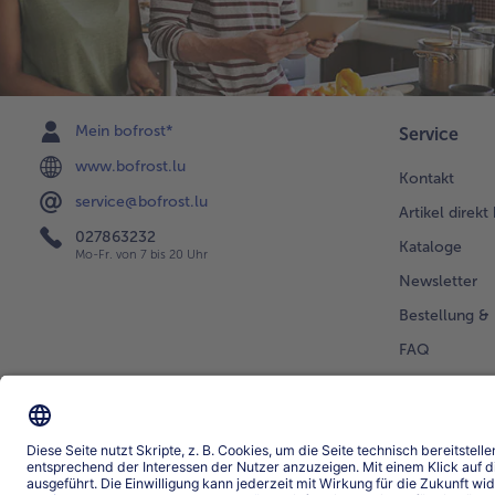
Mein bofrost*
Service
www.bofrost.lu
Kontakt
service@bofrost.lu
Artikel direkt
027863232
Kataloge
Mo-Fr. von 7 bis 20 Uhr
Newsletter
Bestellung & 
FAQ