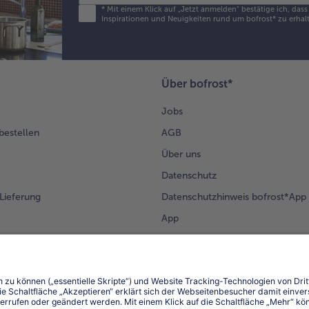
*
Mit einem Klick auf „Jetzt anmelden" bestätige ich, das
Inspirationen und Neuigkeiten rund um bofrost* zu erhalt
Über bofrost*
Jobs
 bestellen
AGB
Über uns
Datenschutz
Lieferung
Datenschutzhinweis bofrost*App
App
Compliance
Barrierefreiheit